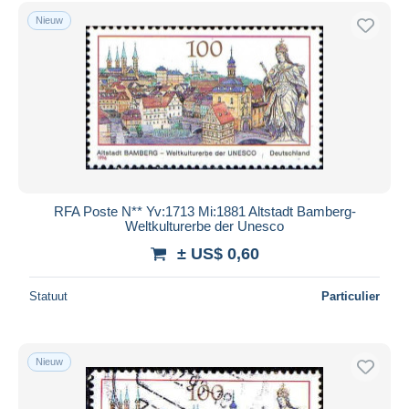
Gratis levering
Nieuw
Betaalmiddelen
PayPal
Bankoverschrijving
Visa
Mastercard
Bancontact
iDeal
RFA Poste N** Yv:1713 Mi:1881 Altstadt Bamberg-
Weltkulturerbe der Unesco
Maestro
± US$ 0,60
Alles deselecteren
Woonplaats van de verkoper
Statuut
Particulier
Wereldwijd
Nieuw