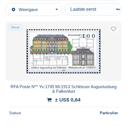
Type verkopen
Weergave
Topcategorieën
Actief
Postzegels
Vaste prijs
Thema's
Nieuw
Veiling met biedingen
Organisaties
Veilingen zonder biedingen
Internationale Organisaties
Veilinghuizen
Verkocht
UNESCO
Duur
Alle looptijden
Nieuw sinds
Dagen
RFA Poste N** Yv:1745 Mi:1913 Schlösser Augustusburg
& Falkenlust
Eindigt binnen
uren
± US$ 0,64
Prijs
Statuut
Particulier
Van
US$
tot
US$
Alleen met korting