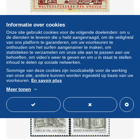
Informatie over cookies
145966 MNH ALEMANIA FEDERAL 1990 PATRIMONIO
Onze site gebruikt cookies voor de volgende doeleinden: om u
DE LA HUMANIDAD, UNESCO
de diensten te leveren die u hebt aangevraagd, om de veiligheid
± US$ 2,02
van ons platform te garanderen, om uw voorkeuren te
onthouden om het surfen aangenamer te maken, om
statistieken te verzamelen om onze site aan te passen aan uw
Statuut
Professioneel handelaar
behoeften, om video's weer te geven en om u in staat te stellen
inhoud te delen op sociale netwerken.
Sommige van deze cookies zijn noodzakelijk voor de werking
van onze site, andere kunnen worden ingesteld op basis van uw
Nieuw
voorkeuren.
En savoir plus
Meer tonen