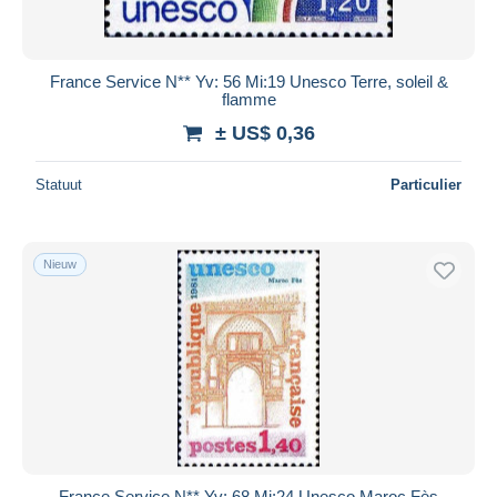
France Service N** Yv: 56 Mi:19 Unesco Terre, soleil &
flamme
± US$ 0,36
Statuut
Particulier
Nieuw
France Service N** Yv: 68 Mi:24 Unesco Maroc Fès