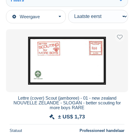
Alles zien
Type verkopen
Weergave
Topcategorieën
Actief
Postzegels
Vaste prijs
Thema's
Veiling met biedingen
Organisaties
Veilingen zonder biedingen
Padvinderij
Veilinghuizen
Verkocht
Brieven en Documenten
Duur
Alle looptijden
Nieuw sinds
Dagen
Lettre (cover) Scout (jamboree) - 01 - new zealand
NOUVELLE ZELANDE - SLOGAN - better scouting for
Eindigt binnen
uren
more boys RARE
± US$ 1,73
Prijs
Van
US$
tot
US$
Statuut
Professioneel handelaar