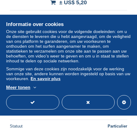
± US$ 5,20
Statuut
Professioneel handelaar
Informatie over cookies
Onze site gebruikt cookies voor de volgende doeleinden: om u
de diensten te leveren die u hebt aangevraagd, om de veiligheid
van ons platform te garanderen, om uw voorkeuren te
onthouden om het surfen aangenamer te maken, om
statistieken te verzamelen om onze site aan te passen aan uw
behoeften, om video's weer te geven en om u in staat te stellen
inhoud te delen op sociale netwerken.
Sommige van deze cookies zijn noodzakelijk voor de werking
van onze site, andere kunnen worden ingesteld op basis van uw
voorkeuren.
En savoir plus
Meer tonen
1947 CP JAMBOREE DE LA PAIX oblitération
± US$ 2,31
Statuut
Particulier