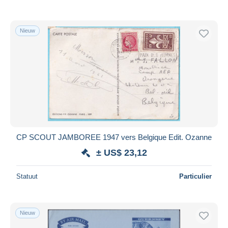
Alleen met korting
Gratis levering
Nieuw
Betaalmiddelen
PayPal
Bankoverschrijving
Visa
Mastercard
Bancontact
iDeal
CP SCOUT JAMBOREE 1947 vers Belgique Edit. Ozanne
Maestro
± US$ 23,12
Alles deselecteren
Woonplaats van de verkoper
Statuut
Particulier
Wereldwijd
Nieuw