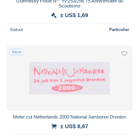
Guernesey Poste N** Yv:253/256 75.Anniversaire du
Scoutisme
Maestro
± US$ 1,69
Alles deselecteren
Woonplaats van de verkoper
Statuut
Particulier
Wereldwijd
Nieuw
Toepassen
Meter cut Netherlands 2000 National Jamboree Dronten
± US$ 8,67