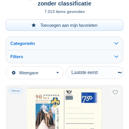
zonder classificatie
7.013 items gevonden
Toevoegen aan mijn favorieten
Categorieën
Filters
Alles zien
Type verkopen
Weergave
Topcategorieën
Actief
Postzegels
Vaste prijs
Thema's
Nieuw
Veiling met biedingen
Organisaties
Veilingen zonder biedingen
Padvinderij
Veilinghuizen
Verkocht
Andere & zonder classificatie
Duur