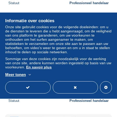
Statuut
Professioneel handelaar
Informatie over cookies
Nieuw
Onze site gebruikt cookies voor de volgende doeleinden: om u
de diensten te leveren die u hebt aangevraagd, om de veiligheid
van ons platform te garanderen, om uw voorkeuren te
onthouden om het surfen aangenamer te maken, om
statistieken te verzamelen om onze site aan te passen aan uw
behoeften, om video's weer te geven en om u in staat te stellen
inhoud te delen op sociale netwerken.
Sommige van deze cookies zijn noodzakelijk voor de werking
van onze site, andere kunnen worden ingesteld op basis van uw
voorkeuren.
En savoir plus
Meer tonen
2007 " EUROPA : LE SCOUTISME " sur Gravure officielle
de France N° YT 4049. En parfait état. A saisir !!!
± US$ 2,83
€ 4,90
-50%
Statuut
Professioneel handelaar