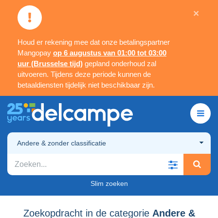
×
Houd er rekening mee dat onze betalingspartner
Mangopay
op 6 augustus van 01:00 tot 03:00
uur (Brusselse tijd)
gepland onderhoud zal
uitvoeren. Tijdens deze periode kunnen de
betaaldiensten tijdelijk niet beschikbaar zijn.
Andere & zonder classificatie
Slim zoeken
Zoekopdracht in de categorie
Andere &