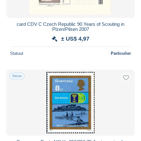
Alle looptijden
Nieuw sinds
Dagen
card CDV C Czech Republic 90 Years of Scouting in
Plzen/Pilsen 2007
Eindigt binnen
uren
± US$ 4,97
Prijs
Statuut
Particulier
Van
US$
tot
US$
Alleen met korting
Gratis levering
Nieuw
Betaalmiddelen
PayPal
Bankoverschrijving
Visa
Mastercard
Bancontact
iDeal