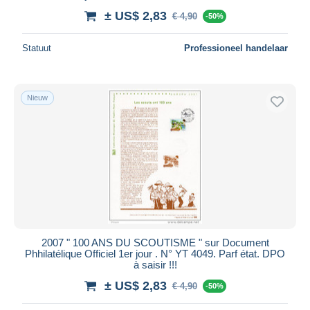
± US$ 2,83
€ 4,90
-50%
Statuut
Professioneel handelaar
Nieuw
2007 " 100 ANS DU SCOUTISME " sur Document
Phhilatélique Officiel 1er jour . N° YT 4049. Parf état. DPO
à saisir !!!
± US$ 2,83
€ 4,90
-50%