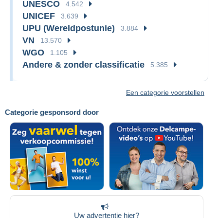
UNESCO
4.542
UNICEF
3.639
UPU (Wereldpostunie)
3.884
VN
13.570
WGO
1.105
Andere & zonder classificatie
5.385
Een categorie voorstellen
Categorie gesponsord door
Uw advertentie hier?