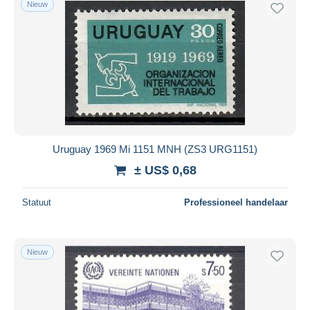
Nieuw
Gratis levering
Betaalmiddelen
PayPal
Bankoverschrijving
Visa
Mastercard
Bancontact
Uruguay 1969 Mi 1151 MNH (ZS3 URG1151)
iDeal
± US$ 0,68
Maestro
Alles deselecteren
Statuut
Professioneel handelaar
Woonplaats van de verkoper
Wereldwijd
Nieuw