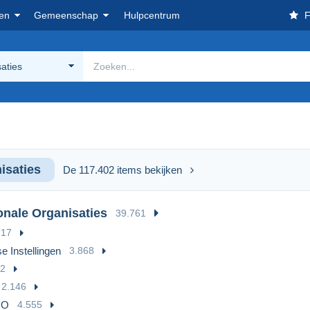
en
Gemeenschap
Hulpcentrum
F
aties
isaties
De 117.402 items bekijken
ionale Organisaties
39.761
17
e Instellingen
3.868
2
2.146
CO
4.555