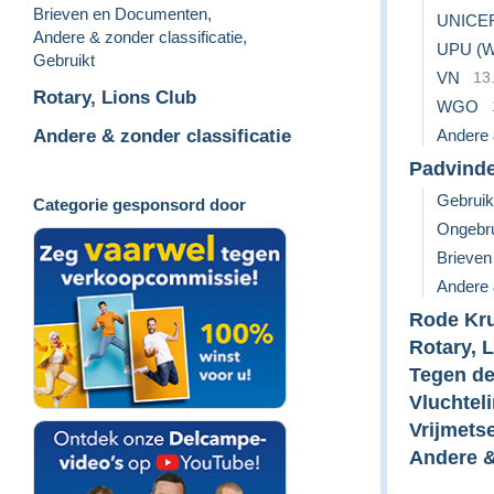
Brieven en Documenten
,
UNICE
Andere & zonder classificatie
,
UPU (We
Gebruikt
VN
13
Rotary, Lions Club
WGO
Andere & zonder classificatie
Andere 
Padvinde
Gebruik
Categorie gesponsord door
Ongebru
Brieve
Andere 
Rode Kru
Rotary, 
Tegen de
Vluchtel
Vrijmetse
Andere &