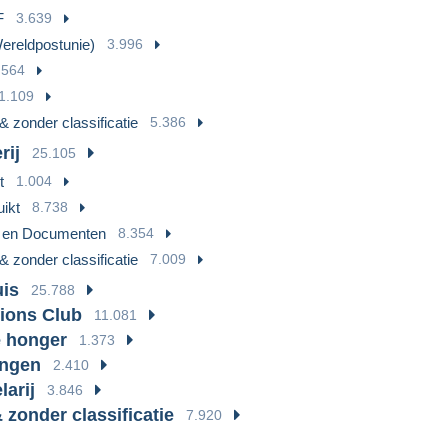
F
3.639
reldpostunie)
3.996
.564
1.109
& zonder classificatie
5.386
rij
25.105
t
1.004
ikt
8.738
n en Documenten
8.354
& zonder classificatie
7.009
is
25.788
Lions Club
11.081
 honger
1.373
ingen
2.410
larij
3.846
 zonder classificatie
7.920