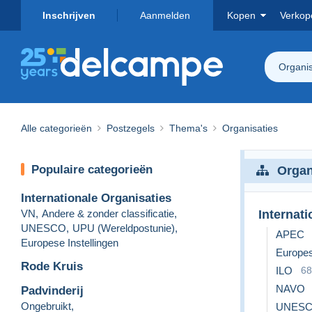
Inschrijven
Aanmelden
Kopen
Verkop
Organis
Alle categorieën
Postzegels
Thema's
Organisaties
Populaire categorieën
Organ
Internationale Organisaties
VN
,
Andere & zonder classificatie
,
Internat
UNESCO
,
UPU (Wereldpostunie)
,
APEC
Europese Instellingen
Europes
Rode Kruis
ILO
68
NAVO
Padvinderij
Ongebruikt
,
UNES