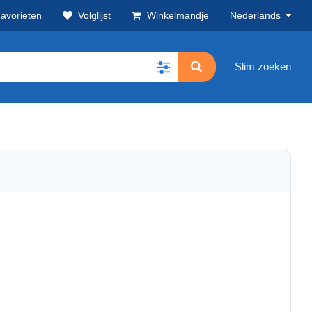
avorieten
Volglijst
Winkelmandje
Nederlands
Slim zoeken