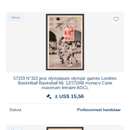
Alleen met korting
Gratis levering
Nieuw
Betaalmiddelen
PayPal
Bankoverschrijving
Visa
Mastercard
Bancontact
iDeal
57159 N°322 jeux olympiques olympic games Londres
Maestro
Basketball Baskeball fdc 12/7/1948 monaco Carte
Alles deselecteren
maximum lemaire AGCL
± US$ 15,56
Woonplaats van de verkoper
Wereldwijd
Statuut
Professioneel handelaar