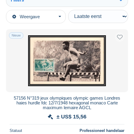
Alles zien
Type verkopen
Weergave
Topcategorieën
Actief
Postzegels
Vaste prijs
Thema's
Nieuw
Veiling met biedingen
Olympische Spelen
Veilingen zonder biedingen
Veilinghuizen
Zomer 1948: Londen
Verkocht
Duur
Alle looptijden
Nieuw sinds
Dagen
57156 N°319 jeux olympiques olympic games Londres
haies hurdle fdc 12/7/1948 hexagonal monaco Carte
Eindigt binnen
uren
maximum lemaire AGCL
± US$ 15,56
Prijs
Van
US$
tot
US$
Statuut
Professioneel handelaar