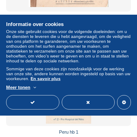
96510 - Österreich - 1948 - S1 Olympia '48 EF a FDC
WIEN -> Natchez, MS (USA), m österr Zensur
Informatie over cookies
± US$ 9,22
Onze site gebruikt cookies voor de volgende doeleinden: om u
de diensten te leveren die u hebt aangevraagd, om de veiligheid
van ons platform te garanderen, om uw voorkeuren te
Statuut
Particulier
onthouden om het surfen aangenamer te maken, om
statistieken te verzamelen om onze site aan te passen aan uw
behoeften, om video's weer te geven en om u in staat te stellen
inhoud te delen op sociale netwerken.
Sommige van deze cookies zijn noodzakelijk voor de werking
van onze site, andere kunnen worden ingesteld op basis van uw
voorkeuren.
En savoir plus
Meer tonen
Peru hb 1