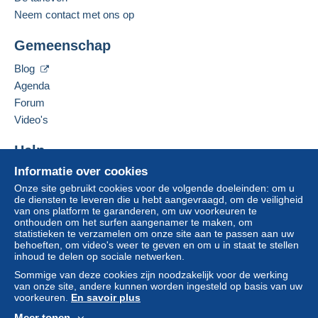
den
ven
De verkoper contacteren
Neem contact met ons op
De items van deze verkoper verbergen
Deze zone omvat
één land
.
Gemeenschap
Leveringsmethode
Blog
Agenda
Betaling via:
Forum
Video's
Brief (normaal/klein formaat)
€ 1,50
Help
Informatie over cookies
Hulpcentrum
Onze site gebruikt cookies voor de volgende doeleinden: om u
Kopen op Delcampe
Betalingsvoorwaarden:
de diensten te leveren die u hebt aangevraagd, om de veiligheid
Alle betalingen worden gedaan met
credit/debitcard
of
Verkopen op Delcampe
van ons platform te garanderen, om uw voorkeuren te
overschrijving naar uw saldo. Er worden geen
onthouden om het surfen aangenamer te maken, om
Een beveiligde website
statistieken te verzamelen om onze site aan te passen aan uw
betalingen gedaan per cheque of bankoverschrijving
behoeften, om video's weer te geven en om u in staat te stellen
rechtstreeks aan de verkoper.
inhoud te delen op sociale netwerken.
De koper gebruikt de middelen die Delcampe ter
Sommige van deze cookies zijn noodzakelijk voor de werking
van onze site, andere kunnen worden ingesteld op basis van uw
beschikking stelt in de pagina "
Mijn aankopen: Betalen
".
voorkeuren.
En savoir plus
Een betaling die niet is verricht met
credit/debitcard
of
Meer tonen