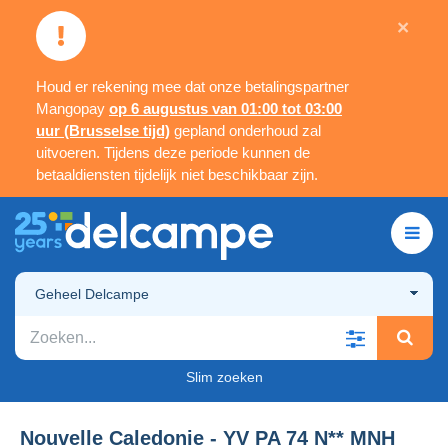
×
Houd er rekening mee dat onze betalingspartner
Mangopay
op 6 augustus van 01:00 tot 03:00
uur (Brusselse tijd)
gepland onderhoud zal
uitvoeren. Tijdens deze periode kunnen de
betaaldiensten tijdelijk niet beschikbaar zijn.
Geheel Delcampe
Slim zoeken
Nouvelle Caledonie - YV PA 74 N** MNH