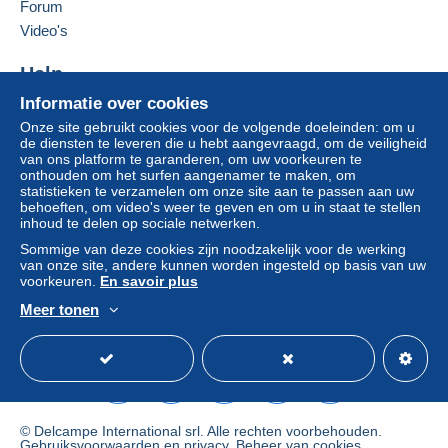
clausules bevatten met betrekking tot de betaling,
Forum
Deze verkoper toevoegen aan mijn favorieten
moeten deze als nietig worden beschouwd. De
Video's
De verkoper contacteren
betalingsvoorwaarden van de website van
De items van deze verkoper verbergen
Delcampe, zoals gedefinieerd in de
Help
gebruiksvoorwaarden
, zijn de enige die van
Informatie over cookies
Hulpcentrum
toepassing zijn.
Onze site gebruikt cookies voor de volgende doeleinden: om u
Kopen op Delcampe
Aankopen moeten worden betaald binnen
14
de diensten te leveren die u hebt aangevraagd, om de veiligheid
Verkopen op Delcampe
van ons platform te garanderen, om uw voorkeuren te
dagen
na ontvangst van de eindafrekening van de
onthouden om het surfen aangenamer te maken, om
Een beveiligde website
verkoper.
statistieken te verzamelen om onze site aan te passen aan uw
behoeften, om video's weer te geven en om u in staat te stellen
Garantie:
inhoud te delen op sociale netwerken.
Herroepingsrecht
|
Retourkosten ten laste van de
Sommige van deze cookies zijn noodzakelijk voor de werking
koper.
van onze site, andere kunnen worden ingesteld op basis van uw
Om de termijnen voor terugzending en
voorkeuren.
En savoir plus
terugbetaling van het item te weten,
raadpleegt u
Meer tonen
het Delcampe-charter
.
Nederlands
USD
Standaardmodus
Ame
Conditions de vente :
Frais de port (ci-dessous l'approche standard, n'hésitez
© Delcampe International srl. Alle rechten voorbehouden.
Gebruiksvoorwaarden
en
privacy
.
Beheer van cookies