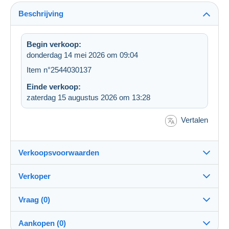
Beschrijving
Begin verkoop:
donderdag 14 mei 2026 om 09:04
Item n°2544030137
Einde verkoop:
zaterdag 15 augustus 2026 om 13:28
Vertalen
Verkoopsvoorwaarden
Verkoper
Bestemming:
Zie de lijst van landen
Vraag (0)
M50HK
100%
(67098x)
Verzending:
Aankopen (0)
Verzending na betaling
PRO