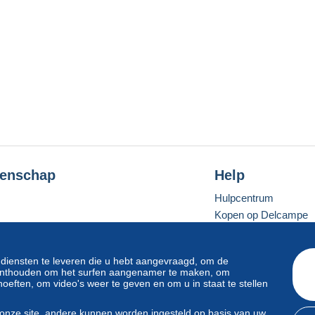
enschap
Help
Hulpcentrum
Kopen op Delcampe
Verkopen op Delcam
Een beveiligde websit
 diensten te leveren die u hebt aangevraagd, om de
e onthouden om het surfen aangenamer te maken, om
oeften, om video's weer te geven en om u in staat te stellen
Standaardmodus
onze site, andere kunnen worden ingesteld op basis van uw