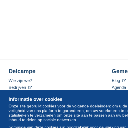
Delcampe
Geme
Wie zijn we?
Blog
Bedrijven
Agenda
De tarieven
Forum
Informatie over cookies
Neem contact met ons op
Video's
Onze site gebruikt cookies voor de volgende doeleinden: om u de
veiligheid van ons platform te garanderen, om uw voorkeuren t
statistieken te verzamelen om onze site aan te passen aan uw beh
inhoud te delen op sociale netwerken.
Nederlands
USD
America/Indiana/Vevay
Sommige van deze cookies zijn noodzakelijk voor de werking van 