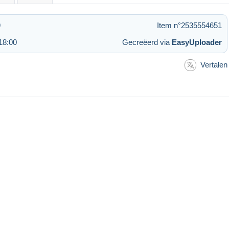
9
Item n°2535554651
18:00
Gecreëerd via
EasyUploader
Vertalen