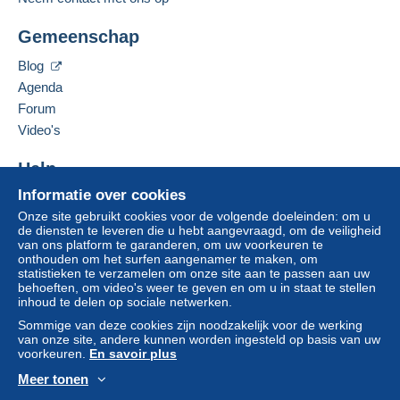
credit/debitcard
of overboeking naar uw saldo,
Deze verkoper toevoegen aan mijn favorieten
wordt door de verkoper terugbetaald aan de koper.
Gemeenschap
De verkoper contacteren
Een onbetaalde aankoop kan gevolgen hebben
De items van deze verkoper verbergen
voor de rekening van de koper.
Blog
Agenda
Als de verkoopvoorwaarden van de verkoper
clausules bevatten met betrekking tot de betaling,
Forum
moeten deze als nietig worden beschouwd. De
Video's
betalingsvoorwaarden van de website van
Delcampe, zoals gedefinieerd in de
Help
gebruiksvoorwaarden
, zijn de enige die van
Informatie over cookies
Hulpcentrum
toepassing zijn.
Onze site gebruikt cookies voor de volgende doeleinden: om u
Kopen op Delcampe
Aankopen moeten worden betaald binnen
14
de diensten te leveren die u hebt aangevraagd, om de veiligheid
Verkopen op Delcampe
van ons platform te garanderen, om uw voorkeuren te
dagen
na ontvangst van de eindafrekening van de
onthouden om het surfen aangenamer te maken, om
Een beveiligde website
verkoper.
statistieken te verzamelen om onze site aan te passen aan uw
behoeften, om video's weer te geven en om u in staat te stellen
inhoud te delen op sociale netwerken.
Packing and shipping costs (registered mail not
Sommige van deze cookies zijn noodzakelijk voor de werking
included)
van onze site, andere kunnen worden ingesteld op basis van uw
voorkeuren.
En savoir plus
America : 5 Euros up to 50 g.
Europe : 5 Euros up to 50 g.
Meer tonen
Asia, Africa, Oceania : 6 Euros up to 50 g.
Nederlands
USD
Standaardmodus
Ame