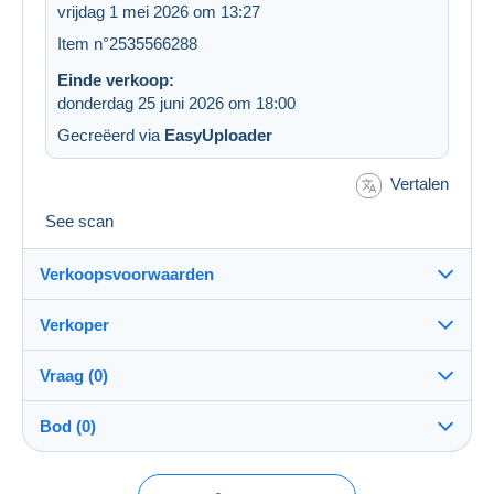
vrijdag 1 mei 2026 om 13:27
Item n°2535566288
Einde verkoop:
donderdag 25 juni 2026 om 18:00
Gecreëerd via
EasyUploader
Vertalen
See scan
Verkoopsvoorwaarden
Verkoper
Bestemming:
Zie de lijst van landen
Vraag (0)
jmmaesdeleon
99%
(21467x)
Verzending:
Bod (0)
Verzending na betaling
Winkel
Kosten:
Voor rekening van de koper
Om een vraag te stellen moet u een sessie