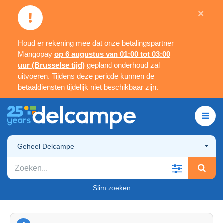
×
Houd er rekening mee dat onze betalingspartner
Mangopay
op 6 augustus van 01:00 tot 03:00
uur (Brusselse tijd)
gepland onderhoud zal
uitvoeren. Tijdens deze periode kunnen de
betaaldiensten tijdelijk niet beschikbaar zijn.
Geheel Delcampe
Slim zoeken