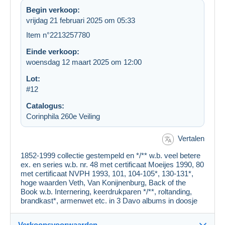
Begin verkoop:
vrijdag 21 februari 2025 om 05:33
Item n°2213257780
Einde verkoop:
woensdag 12 maart 2025 om 12:00
Lot:
#12
Catalogus:
Corinphila 260e Veiling
Vertalen
1852-1999 collectie gestempeld en */** w.b. veel betere
ex. en series w.b. nr. 48 met certificaat Moeijes 1990, 80
met certificaat NVPH 1993, 101, 104-105*, 130-131*,
hoge waarden Veth, Van Konijnenburg, Back of the
Book w.b. Internering, keerdrukparen */**, roltanding,
brandkast*, armenwet etc. in 3 Davo albums in doosje
Verkoopsvoorwaarden