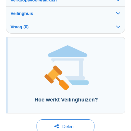
Veilinghuis
Kosten
Zie de voorwaarden van het Veilinghuis
ten laste van de koper: 25 %
Vraag (0)
Om een vraag te stellen moet u een sessie
openen.
Een sessie openen
Hoe werkt Veilinghuizen?
Delen