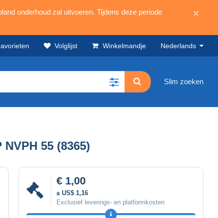
land onderhoud zal uitvoeren. Tijdens deze periode
×
avorieten
Volglijst
Winkelmandje
Nederlands
Slim zoeken
NVPH 55 (8365)
€ 1,00
± US$ 1,16
Exclusief leverings- en platformkosten