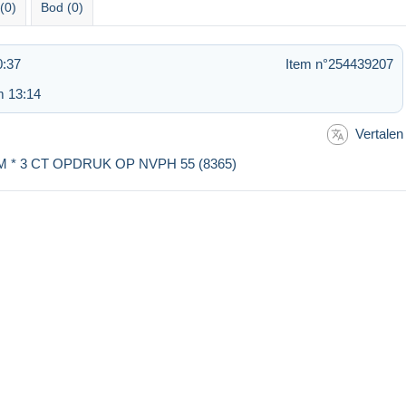
(0)
Bod (0)
0:37
Item n°254439207
m 13:14
Vertalen
M * 3 CT OPDRUK OP NVPH 55 (8365)