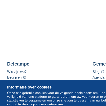
Delcampe
Geme
Wie zijn we?
Blog
Bedrijven
Agenda
De tarieven
Forum
Informatie over cookies
Neem contact met ons op
Video's
Onze site gebruikt cookies voor de volgende doeleinden: om u de
veiligheid van ons platform te garanderen, om uw voorkeuren t
statistieken te verzamelen om onze site aan te passen aan uw beh
inhoud te delen op sociale netwerken.