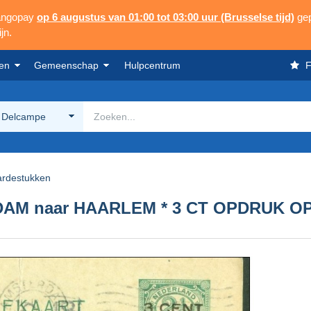
Mangopay
op 6 augustus van 01:00 tot 03:00 uur (Brusselse tijd)
gep
jn.
en
Gemeenschap
Hulpcentrum
F
 Delcampe
ardestukken
AM naar HAARLEM * 3 CT OPDRUK OP 