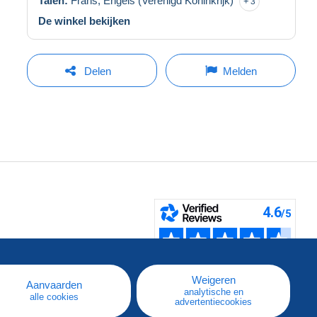
Talen:
Frans,
Engels (Verenigd Koninkrijk)
3
De winkel bekijken
Delen
Melden
pe
e
Weigeren
Aanvaarden
analytische en
alle cookies
advertentiecookies