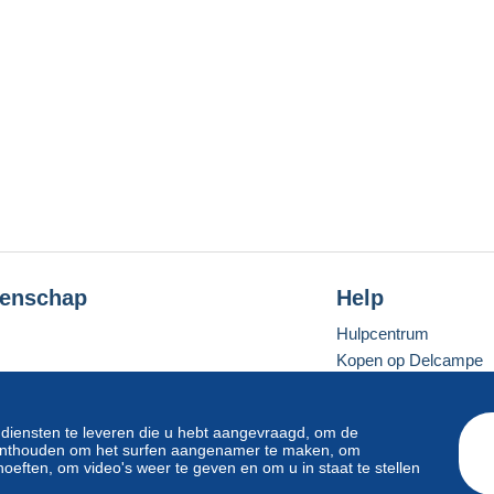
enschap
Help
Hulpcentrum
Kopen op Delcampe
Verkopen op Delcam
Een beveiligde websit
 diensten te leveren die u hebt aangevraagd, om de
e onthouden om het surfen aangenamer te maken, om
oeften, om video's weer te geven en om u in staat te stellen