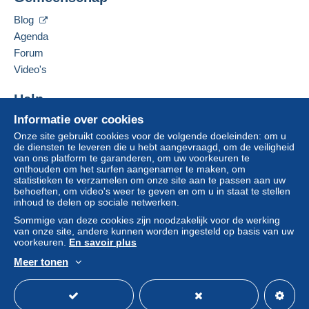
Een onbetaalde aankoop kan gevolgen hebben
De items van deze verkoper verbergen
voor de rekening van de koper.
Blog
Agenda
Als de verkoopvoorwaarden van de verkoper
clausules bevatten met betrekking tot de betaling,
Forum
moeten deze als nietig worden beschouwd. De
Video's
betalingsvoorwaarden van de website van
Delcampe, zoals gedefinieerd in de
Help
gebruiksvoorwaarden
, zijn de enige die van
Informatie over cookies
Hulpcentrum
toepassing zijn.
Onze site gebruikt cookies voor de volgende doeleinden: om u
Kopen op Delcampe
Aankopen moeten worden betaald binnen
14
de diensten te leveren die u hebt aangevraagd, om de veiligheid
Verkopen op Delcampe
van ons platform te garanderen, om uw voorkeuren te
dagen
na ontvangst van de eindafrekening van de
onthouden om het surfen aangenamer te maken, om
Een beveiligde website
verkoper.
statistieken te verzamelen om onze site aan te passen aan uw
behoeften, om video's weer te geven en om u in staat te stellen
Garantie:
inhoud te delen op sociale netwerken.
Herroepingsrecht
|
Retourkosten ten laste van de
Sommige van deze cookies zijn noodzakelijk voor de werking
koper.
van onze site, andere kunnen worden ingesteld op basis van uw
Om de termijnen voor terugzending en
voorkeuren.
En savoir plus
terugbetaling van het item te weten,
raadpleegt u
Meer tonen
het Delcampe-charter
.
Nederlands
USD
Standaardmodus
Ame