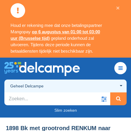
×
Houd er rekening mee dat onze betalingspartner
Mangopay
op 6 augustus van 01:00 tot 03:00
uur (Brusselse tijd)
gepland onderhoud zal
uitvoeren. Tijdens deze periode kunnen de
betaaldiensten tijdelijk niet beschikbaar zijn.
Geheel Delcampe
Slim zoeken
1898 Bk met grootrond RENKUM naar