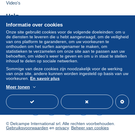
moeten deze als nietig worden beschouwd. De
Video's
betalingsvoorwaarden van de website van
Delcampe, zoals gedefinieerd in de
Help
gebruiksvoorwaarden
, zijn de enige die van
Informatie over cookies
Hulpcentrum
toepassing zijn.
Onze site gebruikt cookies voor de volgende doeleinden: om u
Kopen op Delcampe
Aankopen moeten worden betaald binnen
14
de diensten te leveren die u hebt aangevraagd, om de veiligheid
Verkopen op Delcampe
van ons platform te garanderen, om uw voorkeuren te
dagen
na ontvangst van de eindafrekening van de
onthouden om het surfen aangenamer te maken, om
Een beveiligde website
verkoper.
statistieken te verzamelen om onze site aan te passen aan uw
behoeften, om video's weer te geven en om u in staat te stellen
Garantie:
inhoud te delen op sociale netwerken.
Herroepingsrecht
|
Retourkosten ten laste van de
Sommige van deze cookies zijn noodzakelijk voor de werking
koper.
van onze site, andere kunnen worden ingesteld op basis van uw
Om de termijnen voor terugzending en
voorkeuren.
En savoir plus
terugbetaling van het item te weten,
raadpleegt u
Meer tonen
het Delcampe-charter
.
Nederlands
USD
Standaardmodus
Ame
Geachte Klant/Dear Customer
BETALINGEN ALLEEN VIA MANGOPAY OF
© Delcampe International srl. Alle rechten voorbehouden.
PAYPAL!!!!!!
Gebruiksvoorwaarden
en
privacy
.
Beheer van cookies