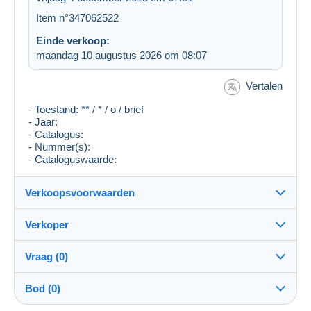
Item n°347062522
Einde verkoop:
maandag 10 augustus 2026 om 08:07
Vertalen
- Toestand: ** / * / o / brief
- Jaar:
- Catalogus:
- Nummer(s):
- Cataloguswaarde:
Verkoopsvoorwaarden
Verkoper
Bestemming:
Zie de lijst van landen
Vraag (0)
gunel
100%
(9063x)
Verzending:
Bod (0)
Verzending na betaling
Winkel