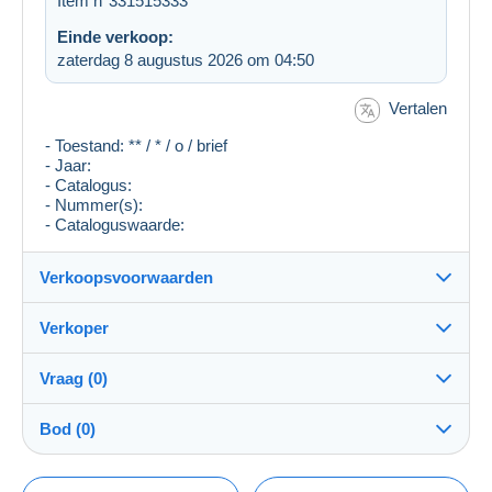
Item n°331515333
Einde verkoop:
zaterdag 8 augustus 2026 om 04:50
Vertalen
- Toestand: ** / * / o / brief
- Jaar:
- Catalogus:
- Nummer(s):
- Cataloguswaarde:
Verkoopsvoorwaarden
Verkoper
Bestemming:
Zie de lijst van landen
Vraag (0)
gunel
100%
(9063x)
Verzending:
Bod (0)
Verzending na betaling
Winkel
Kosten:
De verkoop zal met één minuut worden verlengd
Voor rekening van de koper