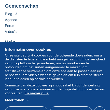
Deze verkoper toevoegen aan mijn favorieten
wordt door de verkoper terugbetaald aan de koper.
Gemeenschap
De verkoper contacteren
Een onbetaalde aankoop kan gevolgen hebben
De items van deze verkoper verbergen
voor de rekening van de koper.
Blog
Agenda
Als de verkoopvoorwaarden van de verkoper
clausules bevatten met betrekking tot de betaling,
Forum
moeten deze als nietig worden beschouwd. De
Video's
betalingsvoorwaarden van de website van
Delcampe, zoals gedefinieerd in de
Help
gebruiksvoorwaarden
, zijn de enige die van
Informatie over cookies
Hulpcentrum
toepassing zijn.
Onze site gebruikt cookies voor de volgende doeleinden: om u
Kopen op Delcampe
Aankopen moeten worden betaald binnen
14
de diensten te leveren die u hebt aangevraagd, om de veiligheid
Verkopen op Delcampe
van ons platform te garanderen, om uw voorkeuren te
dagen
na ontvangst van de eindafrekening van de
onthouden om het surfen aangenamer te maken, om
Een beveiligde website
verkoper.
statistieken te verzamelen om onze site aan te passen aan uw
behoeften, om video's weer te geven en om u in staat te stellen
Garantie:
inhoud te delen op sociale netwerken.
Herroepingsrecht
|
Retourkosten ten laste van de
Sommige van deze cookies zijn noodzakelijk voor de werking
koper.
van onze site, andere kunnen worden ingesteld op basis van uw
Om de termijnen voor terugzending en
voorkeuren.
En savoir plus
terugbetaling van het item te weten,
raadpleegt u
Meer tonen
het Delcampe-charter
.
Nederlands
USD
Standaardmodus
Ame