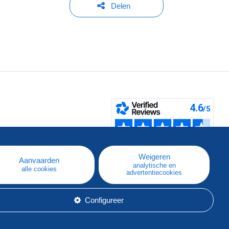
Delen
pe
e
Weigeren
Aanvaarden
analytische en
alle cookies
advertentiecookies
Configureer