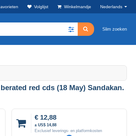
avorieten
Volglijst
Winkelmandje
Nederlands
Slim zoeken
iberated red cds (18 May) Sandakan.
€ 12,88
± US$ 14,88
Exclusief leverings- en platformkosten