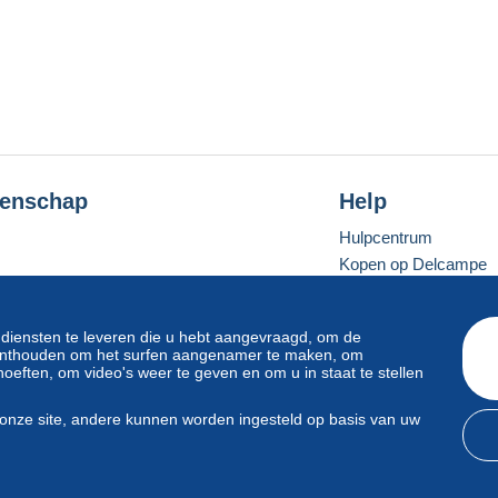
enschap
Help
Hulpcentrum
Kopen op Delcampe
Verkopen op Delcam
Een beveiligde websit
 diensten te leveren die u hebt aangevraagd, om de
e onthouden om het surfen aangenamer te maken, om
oeften, om video's weer te geven en om u in staat te stellen
Standaardmodus
onze site, andere kunnen worden ingesteld op basis van uw
svoorwaarden
en
privacy
.
Beheer van cookies