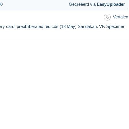
00
Gecreëerd via
EasyUploader
Vertalen
ery card, preobliberated red cds (18 May) Sandakan. VF. Specimen