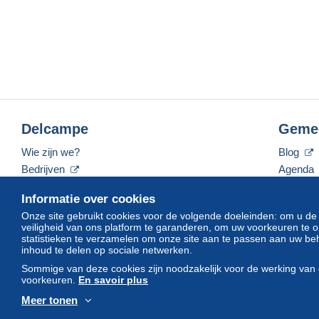
Delcampe
Geme
Wie zijn we?
Blog
Bedrijven
Agenda
De tarieven
Forum
Informatie over cookies
Neem contact met ons op
Video's
Onze site gebruikt cookies voor de volgende doeleinden: om u de
veiligheid van ons platform te garanderen, om uw voorkeuren t
statistieken te verzamelen om onze site aan te passen aan uw beh
inhoud te delen op sociale netwerken.
Nederlands
USD
America/Indiana/Vevay
Sommige van deze cookies zijn noodzakelijk voor de werking van 
voorkeuren.
En savoir plus
Meer tonen
© Delcampe International srl. Alle rechten voorbehouden.
Gebruik