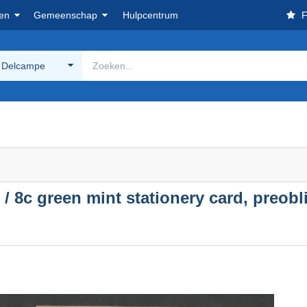
en
Gemeenschap
Hulpcentrum
F
 Delcampe
/ 8c green mint stationery card, preobl