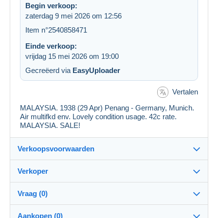
Begin verkoop:
zaterdag 9 mei 2026 om 12:56
Item n°2540858471
Einde verkoop:
vrijdag 15 mei 2026 om 19:00
Gecreëerd via
EasyUploader
Vertalen
MALAYSIA. 1938 (29 Apr) Penang - Germany, Munich.
Air multifkd env. Lovely condition usage. 42c rate.
MALAYSIA. SALE!
Verkoopsvoorwaarden
Verkoper
Bestemming:
Zie de lijst van landen
Vraag (0)
torresselection
99%
(5793x)
Verzending:
Aankopen (0)
Verzending na betaling
PRO