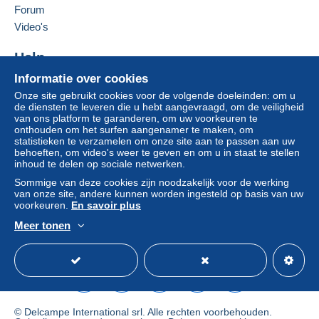
Verenigd Koninkrijk
clausules bevatten met betrekking tot de betaling,
Forum
moeten deze als nietig worden beschouwd. De
Video's
Deze verkoper toevoegen aan mijn favorieten
betalingsvoorwaarden van de website van
De verkoper contacteren
Delcampe, zoals gedefinieerd in de
Help
De items van deze verkoper verbergen
gebruiksvoorwaarden
, zijn de enige die van
Informatie over cookies
Hulpcentrum
toepassing zijn.
Onze site gebruikt cookies voor de volgende doeleinden: om u
Kopen op Delcampe
Aankopen moeten worden betaald binnen
14
de diensten te leveren die u hebt aangevraagd, om de veiligheid
Verkopen op Delcampe
van ons platform te garanderen, om uw voorkeuren te
dagen
na ontvangst van de eindafrekening van de
onthouden om het surfen aangenamer te maken, om
Een beveiligde website
verkoper.
statistieken te verzamelen om onze site aan te passen aan uw
behoeften, om video's weer te geven en om u in staat te stellen
Garantie:
inhoud te delen op sociale netwerken.
Herroepingsrecht
|
Retourkosten ten laste van de
Sommige van deze cookies zijn noodzakelijk voor de werking
koper.
van onze site, andere kunnen worden ingesteld op basis van uw
Om de termijnen voor terugzending en
voorkeuren.
En savoir plus
terugbetaling van het item te weten,
raadpleegt u
Meer tonen
het Delcampe-charter
.
Nederlands
USD
Standaardmodus
Ame
Shipping after payment.
Shipping costs; Paid by the buyer.
© Delcampe International srl. Alle rechten voorbehouden.