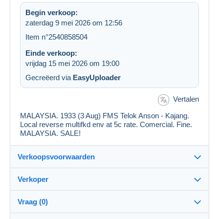
Begin verkoop:
zaterdag 9 mei 2026 om 12:56
Item n°2540858504
Einde verkoop:
vrijdag 15 mei 2026 om 19:00
Gecreëerd via
EasyUploader
Vertalen
MALAYSIA. 1933 (3 Aug) FMS Telok Anson - Kajang.
Local reverse multifkd env at 5c rate. Comercial. Fine.
MALAYSIA. SALE!
Verkoopsvoorwaarden
Verkoper
Bestemming:
Zie de lijst van landen
Vraag (0)
torresselection
99%
(5793x)
Verzending: