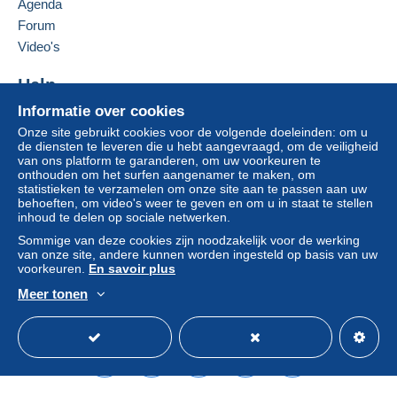
Agenda
Als de verkoopvoorwaarden van de verkoper
Verenigd Koninkrijk
clausules bevatten met betrekking tot de betaling,
Forum
moeten deze als nietig worden beschouwd. De
Video's
Deze verkoper toevoegen aan mijn favorieten
betalingsvoorwaarden van de website van
De verkoper contacteren
Delcampe, zoals gedefinieerd in de
Help
De items van deze verkoper verbergen
gebruiksvoorwaarden
, zijn de enige die van
Informatie over cookies
Hulpcentrum
toepassing zijn.
Onze site gebruikt cookies voor de volgende doeleinden: om u
Kopen op Delcampe
Aankopen moeten worden betaald binnen
14
de diensten te leveren die u hebt aangevraagd, om de veiligheid
Verkopen op Delcampe
van ons platform te garanderen, om uw voorkeuren te
dagen
na ontvangst van de eindafrekening van de
onthouden om het surfen aangenamer te maken, om
Een beveiligde website
verkoper.
statistieken te verzamelen om onze site aan te passen aan uw
behoeften, om video's weer te geven en om u in staat te stellen
Garantie:
inhoud te delen op sociale netwerken.
Herroepingsrecht
|
Retourkosten ten laste van de
Sommige van deze cookies zijn noodzakelijk voor de werking
koper.
van onze site, andere kunnen worden ingesteld op basis van uw
Om de termijnen voor terugzending en
voorkeuren.
En savoir plus
terugbetaling van het item te weten,
raadpleegt u
Meer tonen
het Delcampe-charter
.
Nederlands
USD
Standaardmodus
Ame
Shipping after payment.
Shipping costs; Paid by the buyer.