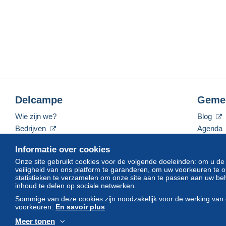
Delcampe
Geme
Wie zijn we?
Blog
Bedrijven
Agenda
De tarieven
Forum
Informatie over cookies
Neem contact met ons op
Video's
Onze site gebruikt cookies voor de volgende doeleinden: om u de
veiligheid van ons platform te garanderen, om uw voorkeuren t
statistieken te verzamelen om onze site aan te passen aan uw beh
inhoud te delen op sociale netwerken.
Nederlands
USD
America/Indiana/Vevay
Sommige van deze cookies zijn noodzakelijk voor de werking van 
voorkeuren.
En savoir plus
Meer tonen
© Delcampe International srl. Alle rechten voorbehouden.
Gebruik