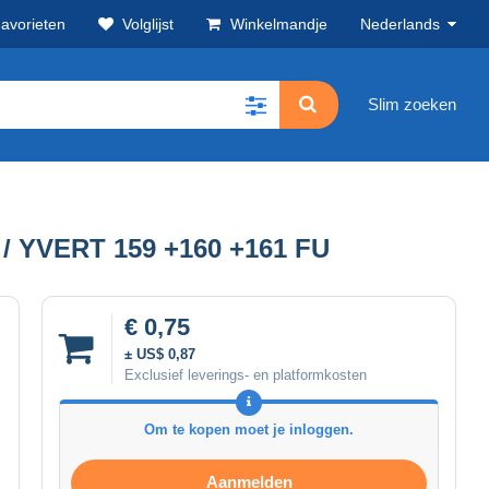
avorieten
Volglijst
Winkelmandje
Nederlands
Slim zoeken
 YVERT 159 +160 +161 FU
€ 0,75
± US$ 0,87
Exclusief leverings- en platformkosten
Om te kopen moet je inloggen.
Aanmelden