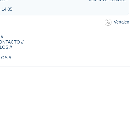
 14:05
Vertalen
//
ONTACTO //
OS //
OS //