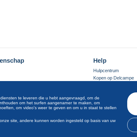
enschap
Help
Hulpcentrum
Kopen op Delcampe
Verkopen op Delcam
Een beveiligde websit
 diensten te leveren die u hebt aangevraagd, om de
e onthouden om het surfen aangenamer te maken, om
oeften, om video's weer te geven en om u in staat te stellen
Standaardmodus
onze site, andere kunnen worden ingesteld op basis van uw
svoorwaarden
en
privacy
.
Beheer van cookies