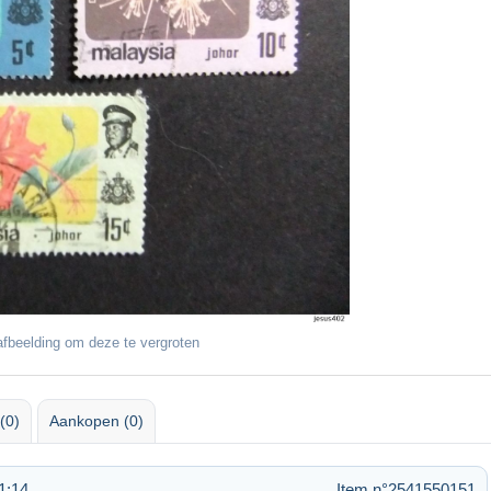
fbeelding om deze te vergroten
(0)
Aankopen (0)
1:14
Item n°2541550151