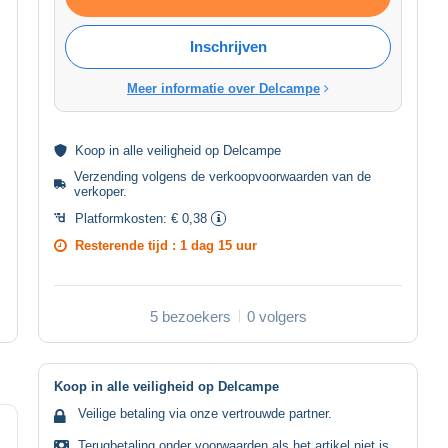
Inschrijven
Meer informatie over Delcampe
Koop in alle
veiligheid
op Delcampe
Verzending volgens de
verkoopvoorwaarden van de
verkoper
.
Platformkosten:
€ 0,38
Resterende tijd :
1 dag 15 uur
5 bezoekers
0 volgers
Koop in alle veiligheid op Delcampe
Veilige betaling via onze vertrouwde partner.
Terugbetaling onder voorwaarden als het artikel niet is