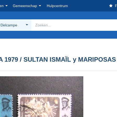
en
Gemeenschap
Hulpcentrum
F
 Delcampe
979 / SULTAN ISMAÏL y MARIPOSAS /