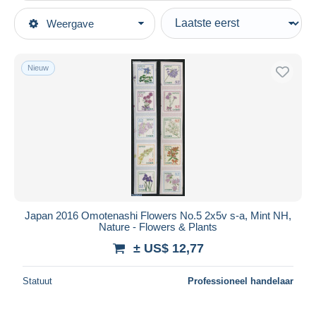
Type verkopen
Weergave
Topcategorieën
Actief
Postzegels
Vaste prijs
Azië
Nieuw
Veiling met biedingen
Japan
Veilingen zonder biedingen
1989-2019 Keizer Akihito (Heisei-tijdperk)
Veilinghuizen
2010-2019
Verkocht
Ongebruikt
Duur
Alle looptijden
Nieuw sinds
Dagen
Japan 2016 Omotenashi Flowers No.5 2x5v s-a, Mint NH,
Nature - Flowers & Plants
Eindigt binnen
uren
± US$ 12,77
Prijs
Statuut
Professioneel handelaar
Van
US$
tot
US$
Alleen met korting