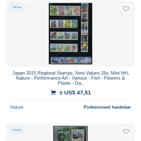
Gratis levering
Nieuw
Betaalmiddelen
PayPal
Bankoverschrijving
Visa
Mastercard
Bancontact
iDeal
Japan 2015 Regional Stamps, New Values 26v, Mint NH,
Nature - Performance Art - Various - Fish - Flowers &
Maestro
Plants - Da..
Alles deselecteren
± US$ 47,51
Woonplaats van de verkoper
Statuut
Professioneel handelaar
Wereldwijd
Nieuw