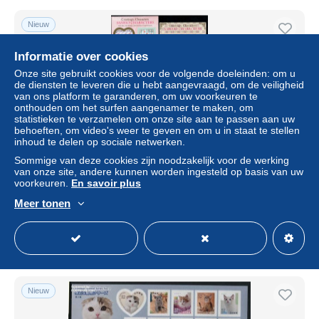
Nieuw
Informatie over cookies
Onze site gebruikt cookies voor de volgende doeleinden: om u
de diensten te leveren die u hebt aangevraagd, om de veiligheid
van ons platform te garanderen, om uw voorkeuren te
onthouden om het surfen aangenamer te maken, om
statistieken te verzamelen om onze site aan te passen aan uw
behoeften, om video's weer te geven en om u in staat te stellen
inhoud te delen op sociale netwerken.
Sommige van deze cookies zijn noodzakelijk voor de werking
van onze site, andere kunnen worden ingesteld op basis van uw
Japan 2016 Sanrio Characters 20v s-a (2 m/s), Mint NH,
voorkeuren.
En savoir plus
Nature - Cats - Art - Comics (except Disney)
Meer tonen
± US$ 28,09
Statuut
Professioneel handelaar
Nieuw