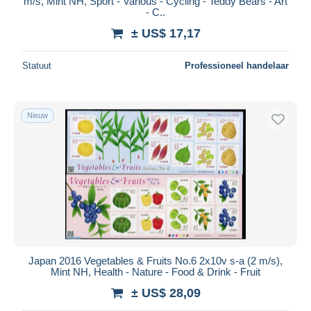
m/s, Mint NH, Sport - Various - Cycling - Teddy Bears - Art
- C..
± US$ 17,17
Statuut
Professioneel handelaar
Nieuw
Japan 2016 Vegetables & Fruits No.6 2x10v s-a (2 m/s),
Mint NH, Health - Nature - Food & Drink - Fruit
± US$ 28,09