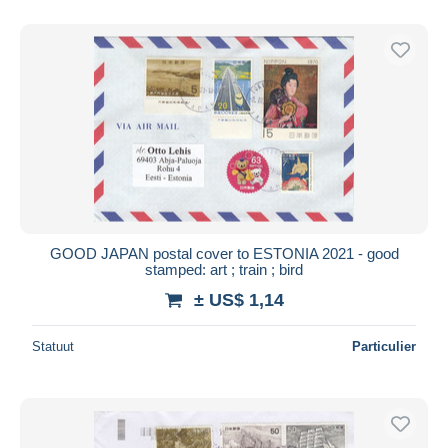
Alleen met korting
Gratis levering
Betaalmiddelen
PayPal
Bankoverschrijving
Visa
Mastercard
Bancontact
iDeal
GOOD JAPAN postal cover to ESTONIA 2021 - good
stamped: art ; train ; bird
Maestro
± US$ 1,14
Alles deselecteren
Woonplaats van de verkoper
Statuut
Particulier
Wereldwijd