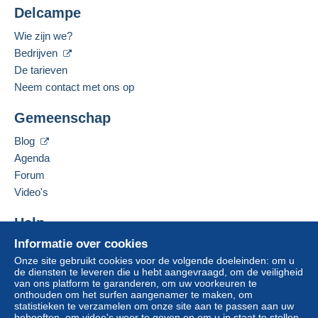
Delcampe
Wie zijn we?
Bedrijven
De tarieven
Neem contact met ons op
Gemeenschap
Blog
Agenda
Forum
Video's
Help
Informatie over cookies
Hulpcentrum
Onze site gebruikt cookies voor de volgende doeleinden: om u
Kopen op Delcampe
de diensten te leveren die u hebt aangevraagd, om de veiligheid
Verkopen op Delcampe
van ons platform te garanderen, om uw voorkeuren te
onthouden om het surfen aangenamer te maken, om
Een beveiligde website
statistieken te verzamelen om onze site aan te passen aan uw
behoeften, om video's weer te geven en om u in staat te stellen