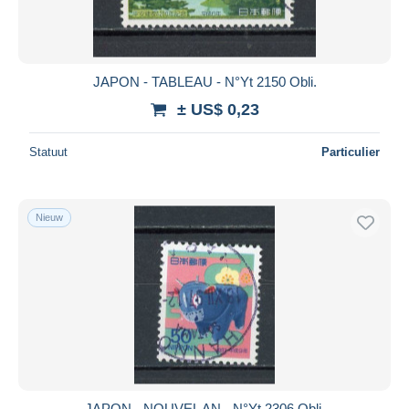
JAPON - TABLEAU - N°Yt 2150 Obli.
± US$ 0,23
Statuut
Particulier
Nieuw
JAPON - NOUVEL AN - N°Yt 2306 Obli.