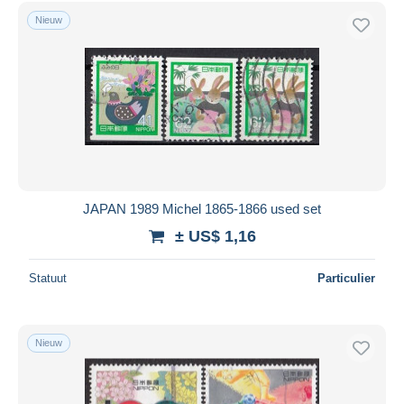
Gratis levering
Nieuw
Betaalmiddelen
PayPal
Bankoverschrijving
Visa
Mastercard
Bancontact
iDeal
JAPAN 1989 Michel 1865-1866 used set
Maestro
± US$ 1,16
Alles deselecteren
Statuut
Particulier
Woonplaats van de verkoper
Wereldwijd
Nieuw