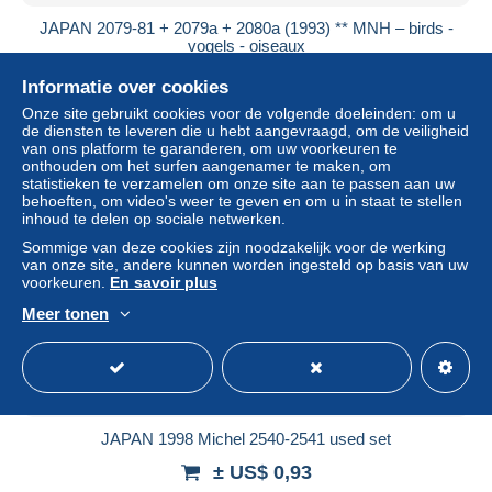
JAPAN 2079-81 + 2079a + 2080a (1993) ** MNH – birds -
vogels - oiseaux
± US$ 1,16
Informatie over cookies
Onze site gebruikt cookies voor de volgende doeleinden: om u
Statuut
Particulier
de diensten te leveren die u hebt aangevraagd, om de veiligheid
van ons platform te garanderen, om uw voorkeuren te
onthouden om het surfen aangenamer te maken, om
statistieken te verzamelen om onze site aan te passen aan uw
behoeften, om video's weer te geven en om u in staat te stellen
Nieuw
inhoud te delen op sociale netwerken.
Sommige van deze cookies zijn noodzakelijk voor de werking
van onze site, andere kunnen worden ingesteld op basis van uw
voorkeuren.
En savoir plus
Meer tonen
JAPAN 1998 Michel 2540-2541 used set
± US$ 0,93