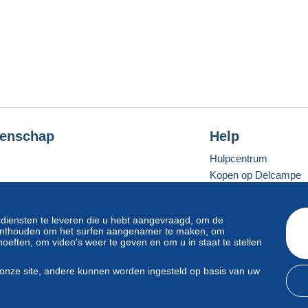
enschap
Help
Hulpcentrum
Kopen op Delcampe
Verkopen op Delcam
Een beveiligde websit
 diensten te leveren die u hebt aangevraagd, om de
e onthouden om het surfen aangenamer te maken, om
oeften, om video's weer te geven en om u in staat te stellen
Standaardmodus
onze site, andere kunnen worden ingesteld op basis van uw
svoorwaarden
en
privacy
.
Beheer van cookies