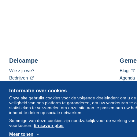
Delcampe
Geme
Wie zijn we?
Blog
Bedrijven
Agenda
De tarieven
Forum
Informatie over cookies
Neem contact met ons op
Video's
Onze site gebruikt cookies voor de volgende doeleinden: om u de
veiligheid van ons platform te garanderen, om uw voorkeuren t
statistieken te verzamelen om onze site aan te passen aan uw beh
inhoud te delen op sociale netwerken.
Nederlands
USD
America/Indiana/Vevay
Sommige van deze cookies zijn noodzakelijk voor de werking van 
voorkeuren.
En savoir plus
Meer tonen
© Delcampe International srl. Alle rechten voorbehouden.
Gebruik