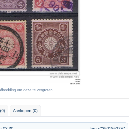
fbeelding om deze te vergroten
(0)
Aankopen (0)
m 03:30
Item n°2501952797