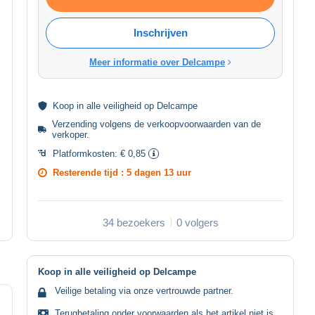
Inschrijven
Meer informatie over Delcampe
Koop in alle
veiligheid
op Delcampe
Verzending volgens de
verkoopvoorwaarden van de
verkoper
.
Platformkosten:
€ 0,85
Resterende tijd :
5 dagen 13 uur
34 bezoekers
0 volgers
Koop in alle veiligheid op Delcampe
Veilige betaling via onze vertrouwde partner.
Terugbetaling onder voorwaarden als het artikel niet is