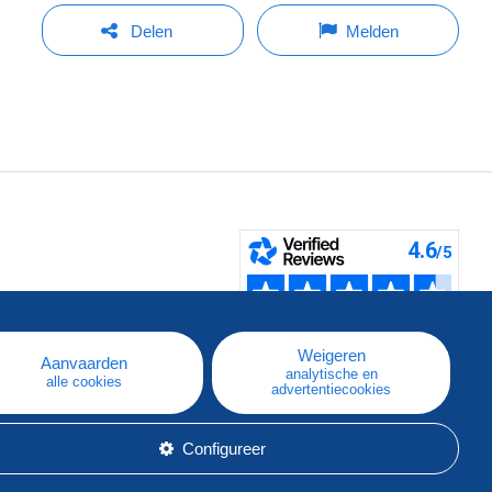
Delen
Melden
pe
e
Weigeren
Aanvaarden
analytische en
alle cookies
advertentiecookies
Configureer