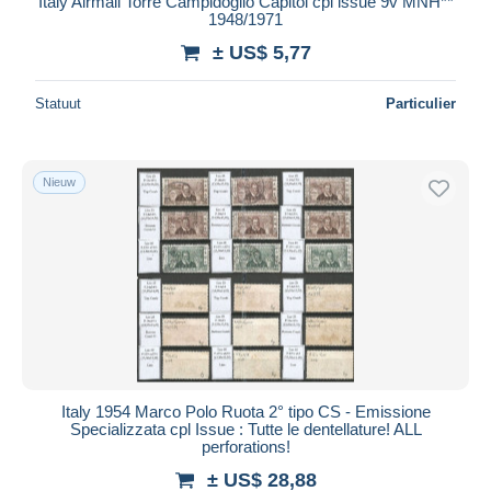
Italy Airmail Torre Campidoglio Capitol cpl issue 9v MNH**
1948/1971
± US$ 5,77
Statuut
Particulier
Nieuw
Italy 1954 Marco Polo Ruota 2° tipo CS - Emissione
Specializzata cpl Issue : Tutte le dentellature! ALL
perforations!
± US$ 28,88