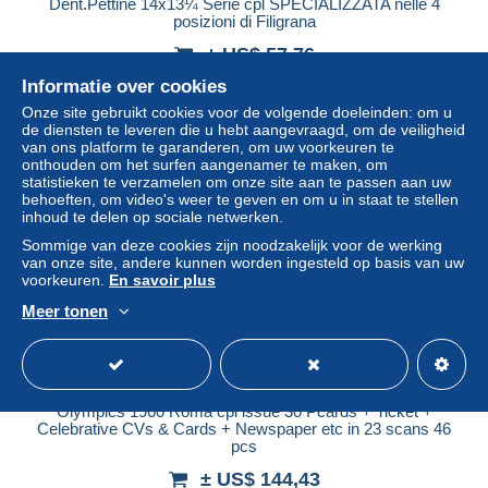
Dent.Pettine 14x13¼ Serie cpl SPECIALIZZATA nelle 4
posizioni di Filigrana
± US$ 57,76
Informatie over cookies
Statuut
Particulier
Onze site gebruikt cookies voor de volgende doeleinden: om u
de diensten te leveren die u hebt aangevraagd, om de veiligheid
van ons platform te garanderen, om uw voorkeuren te
onthouden om het surfen aangenamer te maken, om
statistieken te verzamelen om onze site aan te passen aan uw
behoeften, om video's weer te geven en om u in staat te stellen
inhoud te delen op sociale netwerken.
Sommige van deze cookies zijn noodzakelijk voor de werking
van onze site, andere kunnen worden ingesteld op basis van uw
voorkeuren.
En savoir plus
Meer tonen
Gratis verzending
Olympics 1960 Roma cpl issue 30 Pcards + Ticket +
Celebrative CVs & Cards + Newspaper etc in 23 scans 46
pcs
± US$ 144,43