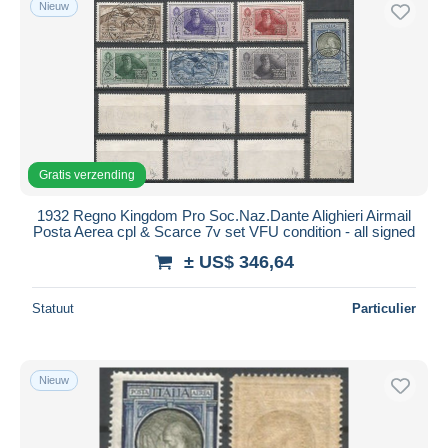
Nieuw
Gratis levering
Betaalmiddelen
PayPal
Bankoverschrijving
Visa
Mastercard
Gratis verzending
Bancontact
1932 Regno Kingdom Pro Soc.Naz.Dante Alighieri Airmail
iDeal
Posta Aerea cpl & Scarce 7v set VFU condition - all signed
Maestro
± US$ 346,64
Alles deselecteren
Statuut
Particulier
Woonplaats van de verkoper
Wereldwijd
Nieuw