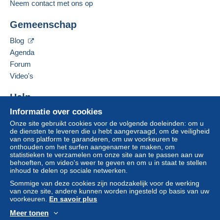
Neem contact met ons op
DIRKX INTERNET PHILATELY
Een onbetaalde aankoop kan gevolgen hebben
MARIA VAN HONGARIJELAAN 26
voor de rekening van de koper.
Gemeenschap
2353EM
LEIDERDORP
Als de verkoopvoorwaarden van de verkoper
Nederland
Blog
clausules bevatten met betrekking tot de betaling,
moeten deze als nietig worden beschouwd. De
Agenda
Deze verkoper toevoegen aan mijn favorieten
betalingsvoorwaarden van de website van
Forum
De verkoper contacteren
Delcampe, zoals gedefinieerd in de
Video's
De items van deze verkoper verbergen
gebruiksvoorwaarden
, zijn de enige die van
toepassing zijn.
Help
Aankopen moeten worden betaald binnen
14
Informatie over cookies
Hulpcentrum
dagen
na ontvangst van de eindafrekening van de
Onze site gebruikt cookies voor de volgende doeleinden: om u
Kopen op Delcampe
verkoper.
de diensten te leveren die u hebt aangevraagd, om de veiligheid
Verkopen op Delcampe
van ons platform te garanderen, om uw voorkeuren te
Garantie:
onthouden om het surfen aangenamer te maken, om
Een beveiligde website
statistieken te verzamelen om onze site aan te passen aan uw
Herroepingsrecht
|
Retourkosten zijn voor rekening
behoeften, om video's weer te geven en om u in staat te stellen
van de verkoper (alleen als de wijze van
inhoud te delen op sociale netwerken.
retourzending dezelfde is als de wijze voor de
Sommige van deze cookies zijn noodzakelijk voor de werking
levering).
van onze site, andere kunnen worden ingesteld op basis van uw
Om de termijnen voor terugzending en
voorkeuren.
En savoir plus
terugbetaling van het item te weten,
raadpleegt u
Meer tonen
het Delcampe-charter
.