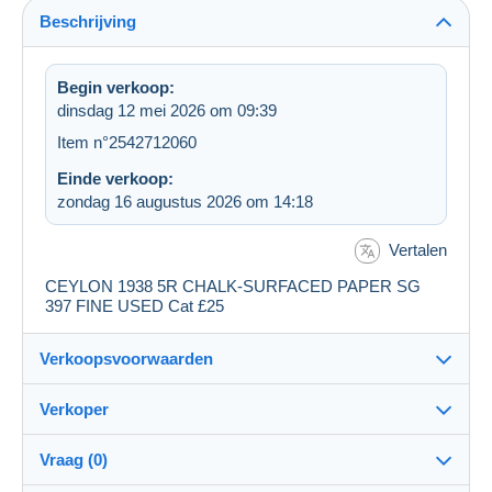
Beschrijving
Begin verkoop:
dinsdag 12 mei 2026 om 09:39
Item n°2542712060
Einde verkoop:
zondag 16 augustus 2026 om 14:18
Vertalen
CEYLON 1938 5R CHALK-SURFACED PAPER SG
397 FINE USED Cat £25
Verkoopsvoorwaarden
Verkoper
Bestemming:
Zie de lijst van landen
Vraag (0)
eximicro
100%
(9536x)
Verzending: