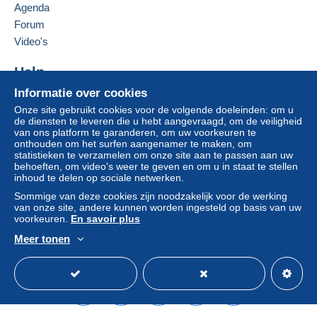
Agenda
Als de verkoopvoorwaarden van de verkoper
clausules bevatten met betrekking tot de betaling,
Forum
moeten deze als nietig worden beschouwd. De
Video's
betalingsvoorwaarden van de website van
Delcampe, zoals gedefinieerd in de
Help
gebruiksvoorwaarden
, zijn de enige die van
Informatie over cookies
Hulpcentrum
toepassing zijn.
Onze site gebruikt cookies voor de volgende doeleinden: om u
Kopen op Delcampe
Aankopen moeten worden betaald binnen
14
de diensten te leveren die u hebt aangevraagd, om de veiligheid
Verkopen op Delcampe
van ons platform te garanderen, om uw voorkeuren te
dagen
na ontvangst van de eindafrekening van de
onthouden om het surfen aangenamer te maken, om
Een beveiligde website
verkoper.
statistieken te verzamelen om onze site aan te passen aan uw
behoeften, om video's weer te geven en om u in staat te stellen
inhoud te delen op sociale netwerken.
BUYERS SHOULD AWAIT RECEIPT OF AN INVOICE
Sommige van deze cookies zijn noodzakelijk voor de werking
FROM THE SELLER BEFORE MAKING PAYMENT
van onze site, andere kunnen worden ingesteld op basis van uw
voorkeuren.
En savoir plus
Meer tonen
All sales direct to
China (including Hong Kong),or
Nederlands
USD
Standaardmodus
Ame
India
will only be sent by insured airmail
IRRESPECTIVE OF VALUE.
Due to the introduction of tariffs by the United States
with its consequential additional bureaucratic