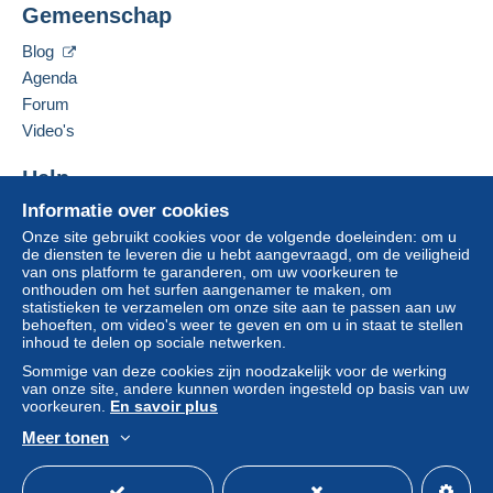
Zone 1
Gemeenschap
12042 SE Sunnyside Rd. Unit #2022
Clackamas
,
Oregon
87015
Blog
Zone 2
Verenigde Staten
Agenda
Om toegang te krijgen tot de
Forum
leveringsinformatie, moet u lid zijn
Deze zone omvat
één land
.
Deze verkoper toevoegen aan mijn favorieten
Video's
en inloggen.
De verkoper contacteren
Leveringsmethode
De items van deze verkoper verbergen
Help
Aanmel
Inschrij
den
ven
Betaling via:
Informatie over cookies
Hulpcentrum
Onze site gebruikt cookies voor de volgende doeleinden: om u
Kopen op Delcampe
Brief (normaal/klein formaat)
de diensten te leveren die u hebt aangevraagd, om de veiligheid
Verkopen op Delcampe
van ons platform te garanderen, om uw voorkeuren te
€ 0,90
onthouden om het surfen aangenamer te maken, om
Een beveiligde website
statistieken te verzamelen om onze site aan te passen aan uw
behoeften, om video's weer te geven en om u in staat te stellen
inhoud te delen op sociale netwerken.
Betalingsvoorwaarden:
Sommige van deze cookies zijn noodzakelijk voor de werking
Alle betalingen worden gedaan met
credit/debitcard
of
van onze site, andere kunnen worden ingesteld op basis van uw
overschrijving naar uw saldo. Er worden geen
voorkeuren.
En savoir plus
betalingen gedaan per cheque of bankoverschrijving
Meer tonen
rechtstreeks aan de verkoper.
Nederlands
USD
Standaardmodus
Ame
De koper gebruikt de middelen die Delcampe ter