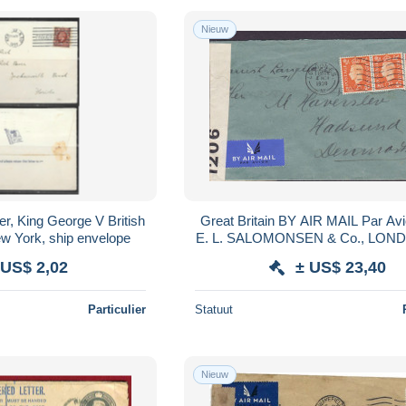
Nieuw
r, King George V British
Great Britain BY AIR MAIL Par Avi
w York, ship envelope
E. L. SALOMONSEN & Co., LON
HADSUND Denmark P. C. 66 OP
 US$ 2,02
± US$ 23,40
CENSOR
Particulier
Statuut
Nieuw