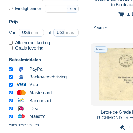
to Bordeaux
Eindigt binnen
uren
± 
Prijs
Statuut
Van
US$
tot
US$
Alleen met korting
Gratis levering
Nieuw
Betaalmiddelen
PayPal
Bankoverschrijving
Visa
Mastercard
Bancontact
iDeal
Lettre de Grade Bretagne (Flamme de
Maestro
RICHMOND ) à Yve
Alles deselecteren
±