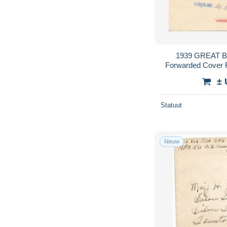
1939 GREAT B
Forwarded Cover 
Cream Paper Stock S
± 
P
Statuut
Nieuw