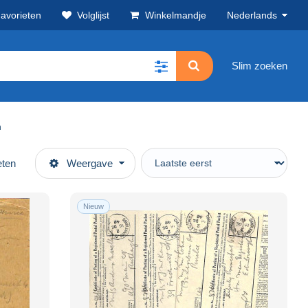
avorieten
Volglijst
Winkelmandje
Nederlands
Slim zoeken
n
eten
Weergave
Nieuw