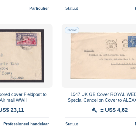
Particulier
Statuut
Nieuw
red cover Fieldpost to
1947 UK GB Cover ROYAL WE
Air mail WWII
Special Cancel on Cover to ALE
Egypt
US$ 23,11
± US$ 4,62
Professioneel handelaar
Statuut