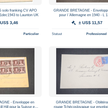
5 solo franking CV APO
GRANDE BRETAGNE - Envelopp
1dec1943 to Launton UK
pour l 'Allemagne en 1940 - L 
 US$ 3,46
± US$ 11,57
Particulier
Statuut
Professioneel
NE - Enveloppe en
GRANDE BRETAGNE - Oblitérat
 Hill pour la Suisse en
rouge Tchécoslovaque sur envelo