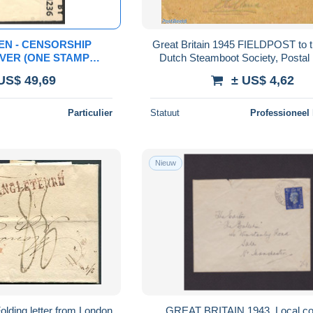
EN - CENSORSHIP
Great Britain 1945 FIELDPOST to 
OVER (ONE STAMP
Dutch Steamboot Society, Postal 
NTERESTING PERIOD
US$ 49,69
± US$ 4,62
I - 1940.
Particulier
Statuut
Professioneel
Nieuw
olding letter from London
GREAT BRITAIN 1943, Local co