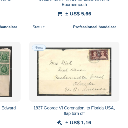
Bournemouth
± US$ 5,66
 handelaar
Statuut
Professioneel handelaar
Nieuw
2p Edward
1937 George VI Coronation, to Florida USA,
flap torn off
± US$ 1,16