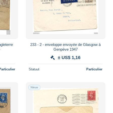
gleterre
233 - 2 - enveloppe envoyée de Glasgow à
e
Genpève 1947
± US$ 1,16
Particulier
Statuut
Particulier
Nieuw