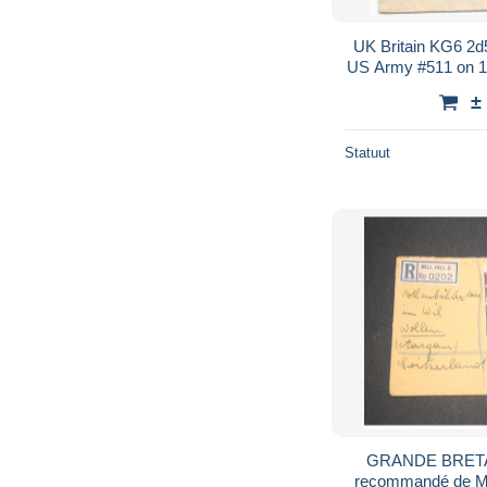
UK Britain KG6 2d
US Army #511 on 1
±
Statuut
GRANDE BRETAG
recommandé de Mill