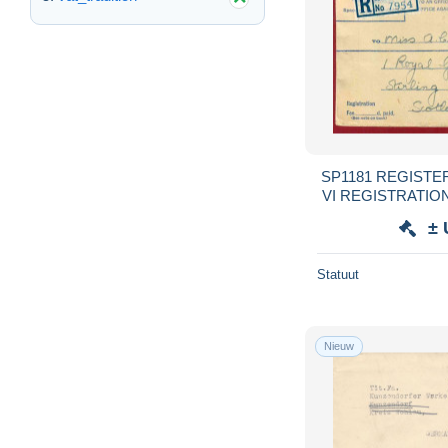
SP1181 REGIST
VI REGISTRATIO
W.
± 
Statuut
Nieuw