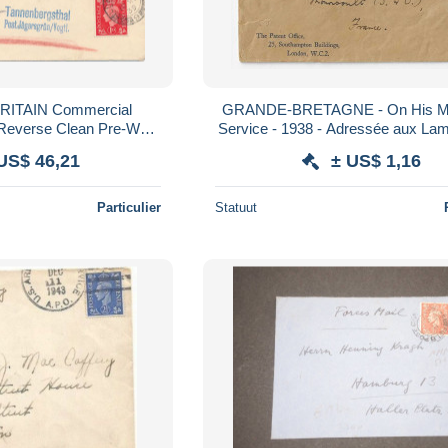
RITAIN Commercial
GRANDE-BRETAGNE - On His Ma
Reverse Clean Pre-War
Service - 1938 - Adressée aux Lam
hield Flap Knife Variety
Montsoult ( 95 )
US$ 46,21
± US$ 1,16
hilatel
Particulier
Statuut