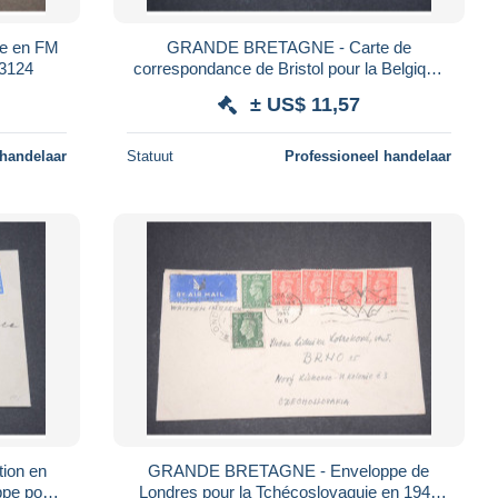
e en FM
GRANDE BRETAGNE - Carte de
13124
correspondance de Bristol pour la Belgique
avec cachet de censure - L 13125
± US$ 11,57
 handelaar
Statuut
Professioneel handelaar
ion en
GRANDE BRETAGNE - Enveloppe de
ppe pour
Londres pour la Tchécoslovaquie en 1945