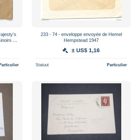
jesty's
233 - 74 - enveloppe envoyée de Hemel
inoirs de
Hempstead 1947
± US$ 1,16
Particulier
Statuut
Particulier