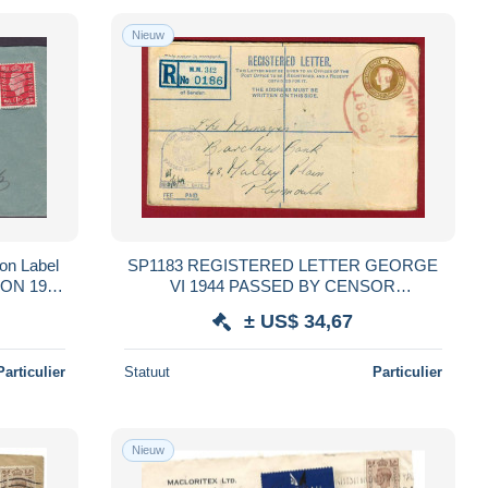
Nieuw
on Label
SP1183 REGISTERED LETTER GEORGE
DON 1939
VI 1944 PASSED BY CENSOR
ENED BY
REGISTRATION THREE PENCE M.M. 342
± US$ 34,67
TO PLYMOUTH
Particulier
Statuut
Particulier
Nieuw