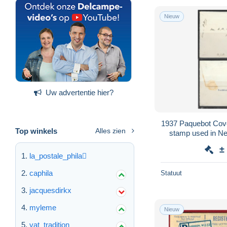
Nieuw
Uw advertentie hier?
1937 Paquebot Cove
Top winkels
Alles zien
stamp used in Ne
±
la_postale_phila
caphila
Statuut
jacquesdirkx
myleme
Nieuw
vat_tradition