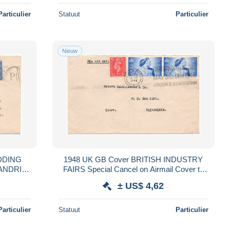
Particulier
Statuut
Particulier
Nieuw
DDING
1948 UK GB Cover BRITISH INDUSTRY
XANDRIA
FAIRS Special Cancel on Airmail Cover to
ALEXANDRIA Egypt
± US$ 4,62
Particulier
Statuut
Particulier