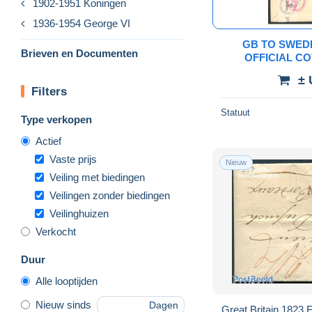
1902-1951 Koningen
1936-1954 George VI
GB TO SWED
Brieven en Documenten
OFFICIAL C
DAMAGED) - I
± 
WWI
Filters
Statuut
Type verkopen
Actief
Vaste prijs
Nieuw
Veiling met biedingen
Veilingen zonder biedingen
Veilinghuizen
Verkocht
Duur
Alle looptijden
Nieuw sinds
Dagen
Great Britain 1823 F