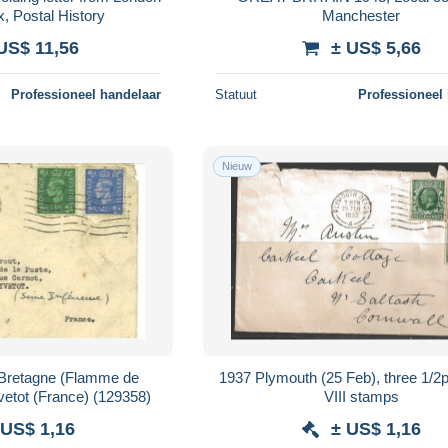
, Postal History
Manchester
US$ 11,56
± US$ 5,66
Professioneel handelaar
Statuut
Professioneel
Nieuw
1937 Plymouth (25 Feb), three 1/
tot (France) (129358)
VIII stamps
 US$ 1,16
± US$ 1,16