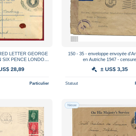
ERED LETTER GEORGE
150 - 35 - enveloppe envoyée d'An
N SIX PENCE LONDON
en Autriche 1947 - censur
C.52 TO SCOTLAND
US$ 28,89
± US$ 3,35
Particulier
Statuut
Nieuw