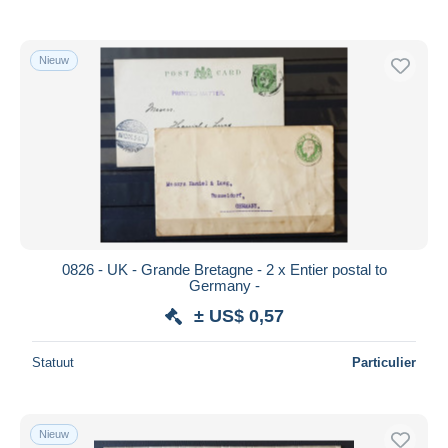
Alleen met korting
Gratis levering
Nieuw
Betaalmiddelen
PayPal
Bankoverschrijving
Visa
Mastercard
Bancontact
iDeal
0826 - UK - Grande Bretagne - 2 x Entier postal to
Maestro
Germany -
Alles deselecteren
± US$ 0,57
Woonplaats van de verkoper
Statuut
Particulier
Wereldwijd
Nieuw