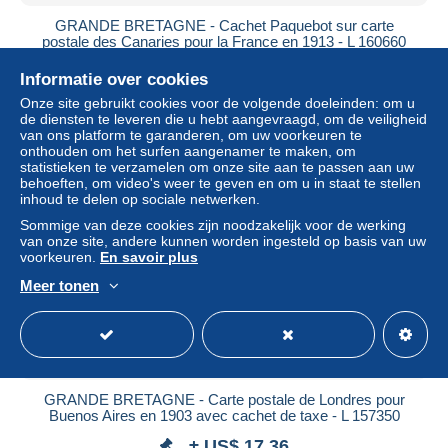
GRANDE BRETAGNE - Cachet Paquebot sur carte
postale des Canaries pour la France en 1913 - L 160660
± US$ 11,57
Informatie over cookies
Onze site gebruikt cookies voor de volgende doeleinden: om u
Statuut
Professioneel handelaar
de diensten te leveren die u hebt aangevraagd, om de veiligheid
van ons platform te garanderen, om uw voorkeuren te
onthouden om het surfen aangenamer te maken, om
statistieken te verzamelen om onze site aan te passen aan uw
behoeften, om video's weer te geven en om u in staat te stellen
inhoud te delen op sociale netwerken.
Sommige van deze cookies zijn noodzakelijk voor de werking
van onze site, andere kunnen worden ingesteld op basis van uw
voorkeuren.
En savoir plus
Meer tonen
GRANDE BRETAGNE - Carte postale de Londres pour
Buenos Aires en 1903 avec cachet de taxe - L 157350
± US$ 17,36