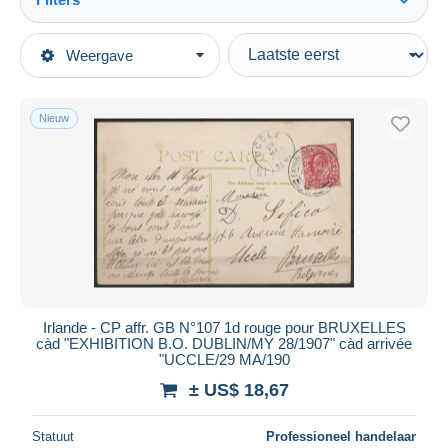
Alles zien
Type verkopen
Weergave
Topcategorieën
Actief
Postzegels
Vaste prijs
Europa
Nieuw
Veiling met biedingen
Groot-Brittannië
Veilingen zonder biedingen
1902-1951 Koningen
Veilinghuizen
1902-1911 Edward VII
Verkocht
Brieven en Documenten
Duur
Alle looptijden
Nieuw sinds
Dagen
Irlande - CP affr. GB N°107 1d rouge pour BRUXELLES
càd "EXHIBITION B.O. DUBLIN/MY 28/1907" càd arrivée
Eindigt binnen
uren
"UCCLE/29 MA/190
± US$ 18,67
Prijs
Van
US$
tot
US$
Statuut
Professioneel handelaar