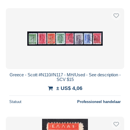
Greece - Scott #N110//N117 - MH/Used - See description -
SCV $15
± US$ 4,06
Statuut
Professioneel handelaar