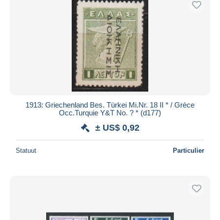
1913: Griechenland Bes. Türkei Mi.Nr. 18 II * / Grèce
Occ.Turquie Y&T No. ? * (d177)
± US$ 0,92
Statuut
Particulier