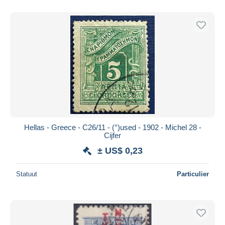
Alleen met korting
Gratis levering
Betaalmiddelen
PayPal
Bankoverschrijving
Visa
Mastercard
Bancontact
iDeal
Hellas - Greece - C26/11 - (°)used - 1902 - Michel 28 -
Cijfer
Maestro
± US$ 0,23
Alles deselecteren
Woonplaats van de verkoper
Statuut
Particulier
Wereldwijd