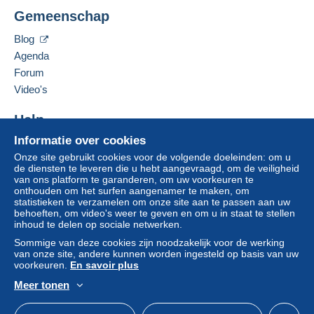
Gemeenschap
Blog
Agenda
Forum
Video's
Help
Informatie over cookies
Hulpcentrum
Onze site gebruikt cookies voor de volgende doeleinden: om u
Kopen op Delcampe
de diensten te leveren die u hebt aangevraagd, om de veiligheid
Verkopen op Delcampe
van ons platform te garanderen, om uw voorkeuren te
onthouden om het surfen aangenamer te maken, om
Een beveiligde website
statistieken te verzamelen om onze site aan te passen aan uw
behoeften, om video's weer te geven en om u in staat te stellen
inhoud te delen op sociale netwerken.
Sommige van deze cookies zijn noodzakelijk voor de werking
van onze site, andere kunnen worden ingesteld op basis van uw
voorkeuren.
En savoir plus
Meer tonen
Nederlands
USD
Standaardmodus
Ame