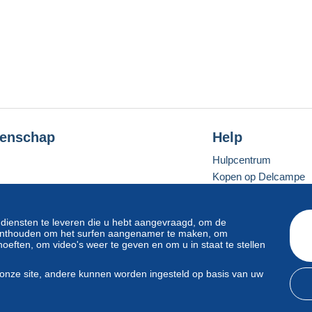
enschap
Help
Hulpcentrum
Kopen op Delcampe
Verkopen op Delcam
Een beveiligde websit
 diensten te leveren die u hebt aangevraagd, om de
e onthouden om het surfen aangenamer te maken, om
oeften, om video's weer te geven en om u in staat te stellen
Standaardmodus
onze site, andere kunnen worden ingesteld op basis van uw
svoorwaarden
en
privacy
.
Beheer van cookies