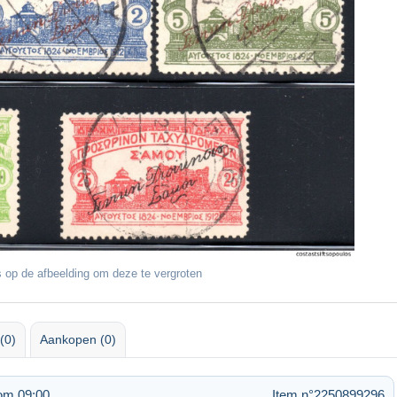
 op de afbeelding om deze te vergroten
(0)
Aankopen (0)
om 09:00
Item n°2250899296