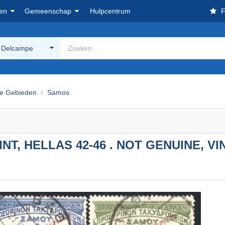
en
Gemeenschap
Hulpcentrum
F
 Delcampe
e Gebieden
Samos
NT, HELLAS 42-46 . NOT GENUINE, V