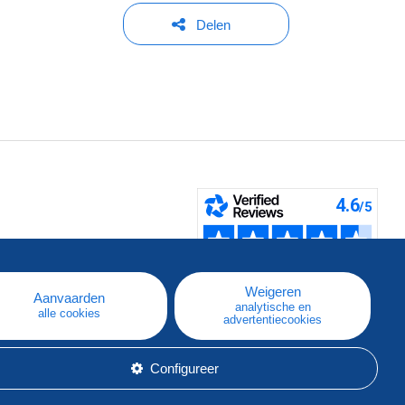
Delen
pe
e
Weigeren
Aanvaarden
analytische en
alle cookies
advertentiecookies
Configureer