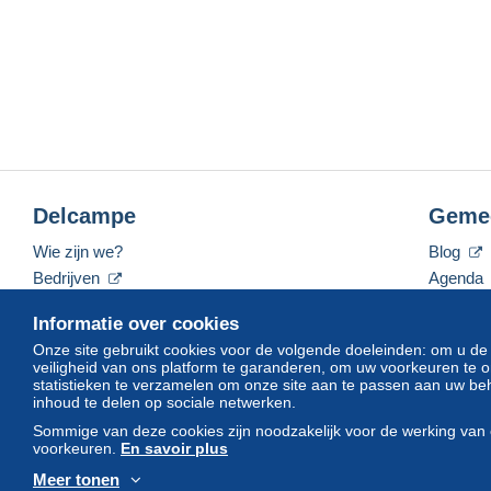
Delcampe
Geme
Wie zijn we?
Blog
Bedrijven
Agenda
De tarieven
Forum
Informatie over cookies
Neem contact met ons op
Video's
Onze site gebruikt cookies voor de volgende doeleinden: om u de
veiligheid van ons platform te garanderen, om uw voorkeuren t
statistieken te verzamelen om onze site aan te passen aan uw beh
inhoud te delen op sociale netwerken.
Nederlands
USD
America/Indiana/Vevay
Sommige van deze cookies zijn noodzakelijk voor de werking van 
voorkeuren.
En savoir plus
Meer tonen
© Delcampe International srl. Alle rechten voorbehouden.
Gebruik