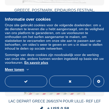
GREECE. POSTMARK. EPIDAUROS FESTIVAL.
ATHENS. 1967
Informatie over cookies
± US$ 1,16
Onze site gebruikt cookies voor de volgende doeleinden: om u
de diensten te leveren die u hebt aangevraagd, om de veiligheid
Statuut
Particulier
van ons platform te garanderen, om uw voorkeuren te
onthouden om het surfen aangenamer te maken, om
statistieken te verzamelen om onze site aan te passen aan uw
behoeften, om video's weer te geven en om u in staat te stellen
inhoud te delen op sociale netwerken.
Sommige van deze cookies zijn noodzakelijk voor de werking
van onze site, andere kunnen worden ingesteld op basis van uw
voorkeuren.
En savoir plus
Meer tonen
LAC DEPART GRECE 26/6/1974 POUR LILLE- REF LEF
± US$ 0,58