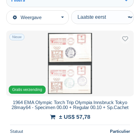
Alles zien
Type verkopen
Weergave
Topcategorieën
Actief
Postzegels
Vaste prijs
Europa
Nieuw
Veiling met biedingen
Griekenland
Veilingen zonder biedingen
Veilinghuizen
Marcofilie - EMA (Printer)
Verkocht
Duur
Alle looptijden
Gratis verzending
Nieuw sinds
Dagen
1964 EMA Olympic Torch Trip Olympia Innsbruck Tokyo
28may64 - Specimen 00.00 + Regular 00.10 + Sp.Cachet
Eindigt binnen
uren
± US$ 57,78
Prijs
Statuut
Particulier
Van
US$
tot
US$