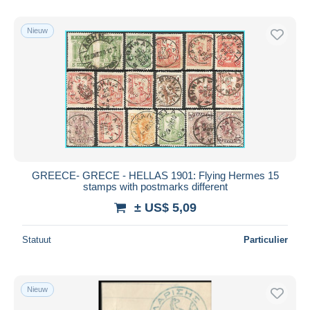
Alleen met korting
Gratis levering
Nieuw
Betaalmiddelen
PayPal
Bankoverschrijving
Visa
Mastercard
Bancontact
iDeal
GREECE- GRECE - HELLAS 1901: Flying Hermes 15
stamps with postmarks different
Maestro
± US$ 5,09
Alles deselecteren
Woonplaats van de verkoper
Statuut
Particulier
Wereldwijd
Nieuw