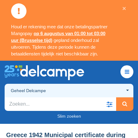
×
Houd er rekening mee dat onze betalingspartner
Mangopay
op 6 augustus van 01:00 tot 03:00
uur (Brusselse tijd)
gepland onderhoud zal
uitvoeren. Tijdens deze periode kunnen de
betaaldiensten tijdelijk niet beschikbaar zijn.
Geheel Delcampe
Slim zoeken
Greece 1942 Municipal certificate during