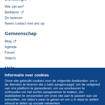
De koper gebruikt de middelen die Delcampe ter
Cyprus
Wie zijn we?
beschikking stelt in de pagina "
Mijn aankopen:
Gesproken talen:
Bedrijven
Betalen
".
Engels (Verenigd Koninkrijk),
Grieks
De tarieven
Een betaling die niet is verricht met
Neem contact met ons op
credit/debitcard
of overboeking naar uw saldo,
Deze verkoper toevoegen aan mijn favorieten
wordt door de verkoper terugbetaald aan de koper.
Gemeenschap
De verkoper contacteren
Een onbetaalde aankoop kan gevolgen hebben
De items van deze verkoper verbergen
voor de rekening van de koper.
Blog
Agenda
Als de verkoopvoorwaarden van de verkoper
clausules bevatten met betrekking tot de betaling,
Forum
moeten deze als nietig worden beschouwd. De
Video's
betalingsvoorwaarden van de website van
Delcampe, zoals gedefinieerd in de
Help
gebruiksvoorwaarden
, zijn de enige die van
Informatie over cookies
Hulpcentrum
toepassing zijn.
Onze site gebruikt cookies voor de volgende doeleinden: om u
Kopen op Delcampe
Aankopen moeten worden betaald binnen
14
de diensten te leveren die u hebt aangevraagd, om de veiligheid
Verkopen op Delcampe
van ons platform te garanderen, om uw voorkeuren te
dagen
na ontvangst van de eindafrekening van de
onthouden om het surfen aangenamer te maken, om
Een beveiligde website
verkoper.
statistieken te verzamelen om onze site aan te passen aan uw
behoeften, om video's weer te geven en om u in staat te stellen
inhoud te delen op sociale netwerken.