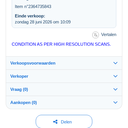
Item n°2364735843
Einde verkoop:
zondag 28 juni 2026 om 10:09
Vertalen
CONDITION AS PER HIGH RESOLUTION SCANS.
Verkoopsvoorwaarden
Verkoper
Details van de verkoopvoorwaarden
Vraag (0)
Verzending
costastsiftsopoulos
100%
(3110x)
Verzending na betaling binnen 7 dagen
Aankopen (0)
Winkel
Eigenhandig:
Ja
Om een vraag te stellen moet u een sessie
Laatste actualisering: 10:09:18
Delen
openen.
Lid sedert: