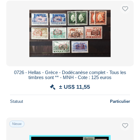
Gratis levering
Betaalmiddelen
PayPal
Bankoverschrijving
Visa
Mastercard
Bancontact
iDeal
0726 - Hellas - Grèce - Dodécanèse complet - Tous les
timbres sont ** - MNH - Cote : 125 euros
Maestro
± US$ 11,55
Alles deselecteren
Woonplaats van de verkoper
Statuut
Particulier
Wereldwijd
Nieuw