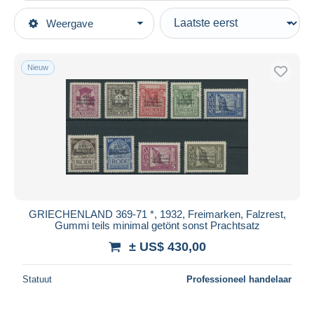
Type verkopen
Weergave
Topcategorieën
Actief
Postzegels
Vaste prijs
Europa
Nieuw
Veiling met biedingen
Griekenland
Veilingen zonder biedingen
Nieuwe Gebieden
Veilinghuizen
Verkocht
Dodekanesos
Duur
Alle looptijden
Nieuw sinds
Dagen
GRIECHENLAND 369-71 *, 1932, Freimarken, Falzrest,
Gummi teils minimal getönt sonst Prachtsatz
Eindigt binnen
uren
± US$ 430,00
Prijs
Statuut
Professioneel handelaar
Van
US$
tot
US$
Alleen met korting