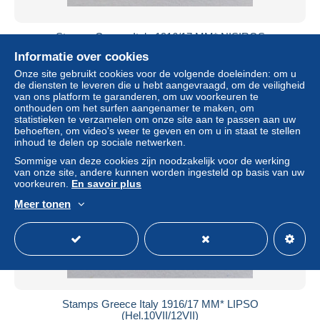
Stamps Greece Italy 1916/17 ΜΜ* NISIROS
(Hel.10IX/12IX)
Informatie over cookies
± US$ 52,02
Onze site gebruikt cookies voor de volgende doeleinden: om u
de diensten te leveren die u hebt aangevraagd, om de veiligheid
van ons platform te garanderen, om uw voorkeuren te
Statuut
Particulier
onthouden om het surfen aangenamer te maken, om
statistieken te verzamelen om onze site aan te passen aan uw
behoeften, om video's weer te geven en om u in staat te stellen
inhoud te delen op sociale netwerken.
Sommige van deze cookies zijn noodzakelijk voor de werking
van onze site, andere kunnen worden ingesteld op basis van uw
voorkeuren.
En savoir plus
Meer tonen
Stamps Greece Italy 1916/17 ΜΜ* LIPSO
(Hel.10VII/12VII)