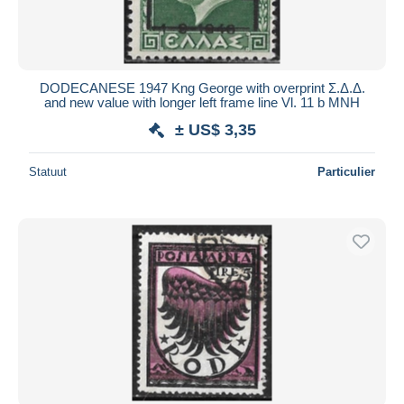
DODECANESE 1947 Kng George with overprint Σ.Δ.Δ.
and new value with longer left frame line Vl. 11 b MNH
± US$ 3,35
Statuut
Particulier