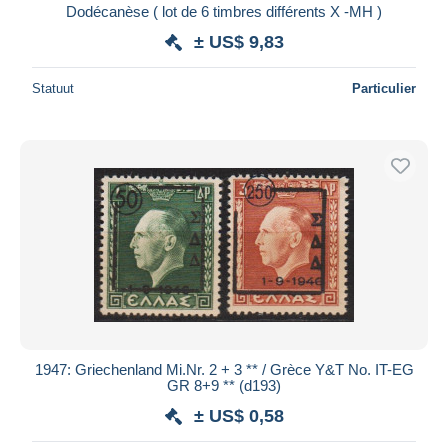
Dodécanèse ( lot de 6 timbres différents X -MH )
± US$ 9,83
Statuut
Particulier
1947: Griechenland Mi.Nr. 2 + 3 ** / Grèce Y&T No. IT-EG
GR 8+9 ** (d193)
± US$ 0,58