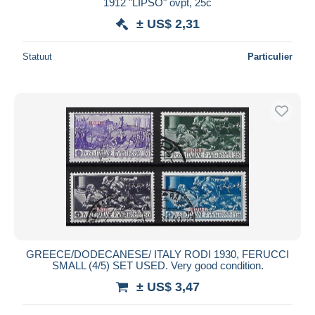
1912 "LIPSO" ovpt, 25c
± US$ 2,31
Statuut
Particulier
GREECE/DODECANESE/ ITALY RODI 1930, FERUCCI
SMALL (4/5) SET USED. Very good condition.
± US$ 3,47