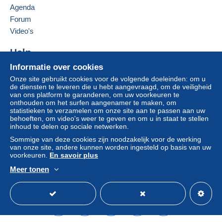
Agenda
Als de verkoopvoorwaarden van de verkoper
clausules bevatten met betrekking tot de betaling,
Forum
moeten deze als nietig worden beschouwd. De
Video's
betalingsvoorwaarden van de website van
Delcampe, zoals gedefinieerd in de
Help
gebruiksvoorwaarden
, zijn de enige die van
Informatie over cookies
Hulpcentrum
toepassing zijn.
Onze site gebruikt cookies voor de volgende doeleinden: om u
Kopen op Delcampe
Aankopen moeten worden betaald binnen
14
de diensten te leveren die u hebt aangevraagd, om de veiligheid
Verkopen op Delcampe
van ons platform te garanderen, om uw voorkeuren te
dagen
na ontvangst van de eindafrekening van de
onthouden om het surfen aangenamer te maken, om
Een beveiligde website
verkoper.
statistieken te verzamelen om onze site aan te passen aan uw
behoeften, om video's weer te geven en om u in staat te stellen
Garantie:
inhoud te delen op sociale netwerken.
Herroepingsrecht
|
Retourkosten ten laste van de
Sommige van deze cookies zijn noodzakelijk voor de werking
koper.
van onze site, andere kunnen worden ingesteld op basis van uw
Om de termijnen voor terugzending en
voorkeuren.
En savoir plus
terugbetaling van het item te weten,
raadpleegt u
Meer tonen
het Delcampe-charter
.
Nederlands
USD
Standaardmodus
Ame
Frais de port selon les tarifs en vigueur pour la Belgique
, l'Europe communautaire , le reste du monde .