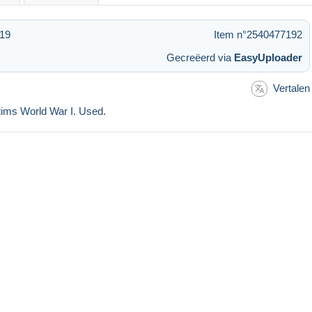
:19
Item n°2540477192
Gecreëerd via
EasyUploader
Vertalen
ctims World War I. Used.