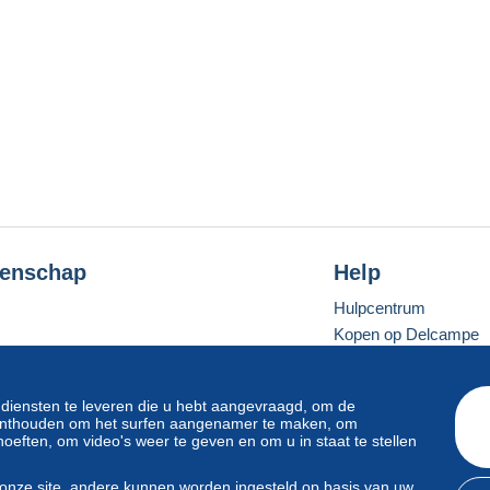
enschap
Help
Hulpcentrum
Kopen op Delcampe
Verkopen op Delcam
Een beveiligde websit
 diensten te leveren die u hebt aangevraagd, om de
e onthouden om het surfen aangenamer te maken, om
oeften, om video's weer te geven en om u in staat te stellen
Standaardmodus
onze site, andere kunnen worden ingesteld op basis van uw