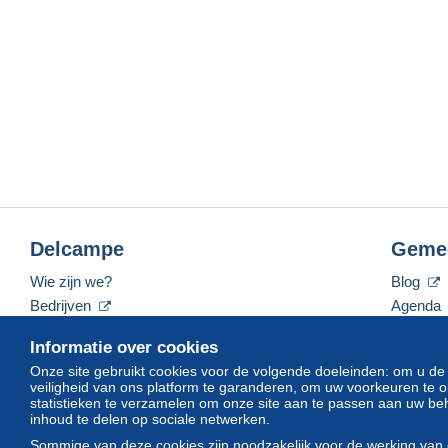
Delcampe
Geme
Wie zijn we?
Blog
Bedrijven
Agenda
De tarieven
Forum
Informatie over cookies
Neem contact met ons op
Video's
Onze site gebruikt cookies voor de volgende doeleinden: om u de
veiligheid van ons platform te garanderen, om uw voorkeuren t
statistieken te verzamelen om onze site aan te passen aan uw beh
inhoud te delen op sociale netwerken.
Nederlands
USD
America/Indiana/Vevay
Sommige van deze cookies zijn noodzakelijk voor de werking van 