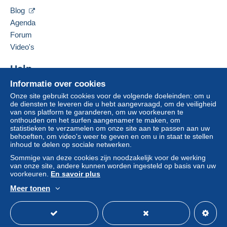
Clackamas
,
Oregon
87015
Blog
Zone 2
Verenigde Staten
Agenda
Om toegang te krijgen tot de
Forum
leveringsinformatie, moet u lid zijn
Deze zone omvat
één land
.
Deze verkoper toevoegen aan mijn favorieten
Video's
en inloggen.
De verkoper contacteren
Leveringsmethode
De items van deze verkoper verbergen
Help
Aanmel
Inschrij
den
ven
Betaling via:
Informatie over cookies
Hulpcentrum
Onze site gebruikt cookies voor de volgende doeleinden: om u
Kopen op Delcampe
Brief (normaal/klein formaat)
de diensten te leveren die u hebt aangevraagd, om de veiligheid
Verkopen op Delcampe
van ons platform te garanderen, om uw voorkeuren te
€ 0,90
onthouden om het surfen aangenamer te maken, om
Een beveiligde website
statistieken te verzamelen om onze site aan te passen aan uw
behoeften, om video's weer te geven en om u in staat te stellen
inhoud te delen op sociale netwerken.
Betalingsvoorwaarden:
Sommige van deze cookies zijn noodzakelijk voor de werking
Alle betalingen worden gedaan met
credit/debitcard
of
van onze site, andere kunnen worden ingesteld op basis van uw
overschrijving naar uw saldo. Er worden geen
voorkeuren.
En savoir plus
betalingen gedaan per cheque of bankoverschrijving
Meer tonen
rechtstreeks aan de verkoper.
Nederlands
USD
Standaardmodus
Ame
De koper gebruikt de middelen die Delcampe ter
beschikking stelt in de pagina "
Mijn aankopen: Betalen
".