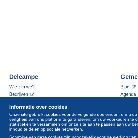
Delcampe
Geme
Wie zijn we?
Blog
Bedrijven
Agenda
De tarieven
Forum
Informatie over cookies
Neem contact met ons op
Video's
Onze site gebruikt cookies voor de volgende doeleinden: om u de
veiligheid van ons platform te garanderen, om uw voorkeuren t
statistieken te verzamelen om onze site aan te passen aan uw beh
inhoud te delen op sociale netwerken.
Nederlands
USD
America/Indiana/Vevay
Sommige van deze cookies zijn noodzakelijk voor de werking van 