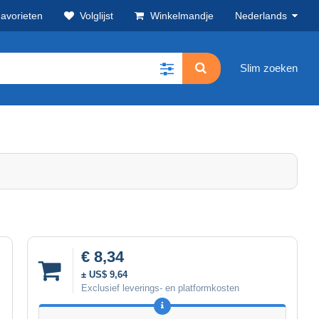
avorieten
Volglijst
Winkelmandje
Nederlands
Slim zoeken
€ 8,34
± US$ 9,64
Exclusief leverings- en platformkosten