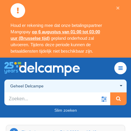
×
Houd er rekening mee dat onze betalingspartner
Mangopay
op 6 augustus van 01:00 tot 03:00
uur (Brusselse tijd)
gepland onderhoud zal
uitvoeren. Tijdens deze periode kunnen de
betaaldiensten tijdelijk niet beschikbaar zijn.
Geheel Delcampe
Slim zoeken