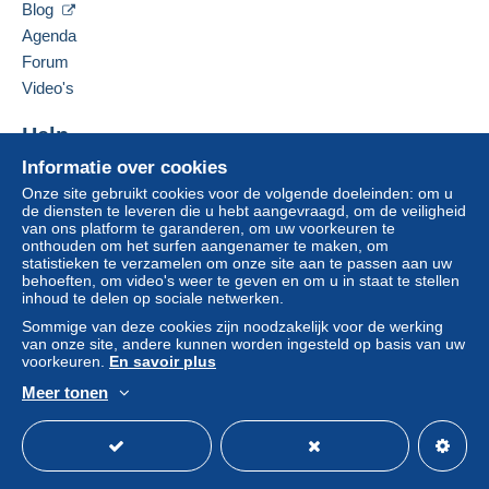
Clackamas
,
Oregon
87015
Blog
Zone 2
Verenigde Staten
Agenda
Om toegang te krijgen tot de
Forum
leveringsinformatie, moet u lid zijn
Deze zone omvat
één land
.
Deze verkoper toevoegen aan mijn favorieten
Video's
en inloggen.
De verkoper contacteren
Leveringsmethode
De items van deze verkoper verbergen
Help
Aanmel
Inschrij
den
ven
Betaling via:
Informatie over cookies
Hulpcentrum
Onze site gebruikt cookies voor de volgende doeleinden: om u
Kopen op Delcampe
Brief (normaal/klein formaat)
de diensten te leveren die u hebt aangevraagd, om de veiligheid
Verkopen op Delcampe
van ons platform te garanderen, om uw voorkeuren te
€ 0,90
onthouden om het surfen aangenamer te maken, om
Een beveiligde website
statistieken te verzamelen om onze site aan te passen aan uw
behoeften, om video's weer te geven en om u in staat te stellen
inhoud te delen op sociale netwerken.
Betalingsvoorwaarden:
Sommige van deze cookies zijn noodzakelijk voor de werking
Alle betalingen worden gedaan met
credit/debitcard
of
van onze site, andere kunnen worden ingesteld op basis van uw
overschrijving naar uw saldo. Er worden geen
voorkeuren.
En savoir plus
betalingen gedaan per cheque of bankoverschrijving
Meer tonen
rechtstreeks aan de verkoper.
Nederlands
USD
Standaardmodus
Ame
De koper gebruikt de middelen die Delcampe ter
beschikking stelt in de pagina "
Mijn aankopen: Betalen
".