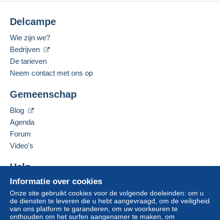
1 dag geleden
Delcampe
Betaalmiddelen:
De verkoper biedt u de verzendkosten aan!
Wie zijn we?
Voldoen aan de voorwaarden:
Gesproken taal:
Bedrijven
Engels (Verenigde Staten)
van een aankoop ter waarde van € 100,00.
De tarieven
Neem contact met ons op
Adres van de onderneming:
Jim Forte
Zone 1
Gemeenschap
12042 SE Sunnyside Rd. Unit #2022
Clackamas
,
Oregon
87015
Blog
Zone 2
Verenigde Staten
Agenda
Om toegang te krijgen tot de
Forum
leveringsinformatie, moet u lid zijn
Deze zone omvat
één land
.
Deze verkoper toevoegen aan mijn favorieten
Video's
en inloggen.
De verkoper contacteren
Leveringsmethode
De items van deze verkoper verbergen
Help
Aanmel
Inschrij
den
ven
Betaling via:
Informatie over cookies
Hulpcentrum
Onze site gebruikt cookies voor de volgende doeleinden: om u
Kopen op Delcampe
Brief (normaal/klein formaat)
de diensten te leveren die u hebt aangevraagd, om de veiligheid
Verkopen op Delcampe
van ons platform te garanderen, om uw voorkeuren te
€ 0,90
onthouden om het surfen aangenamer te maken, om
Een beveiligde website