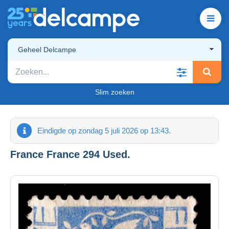
Geheel Delcampe
Slim zoeken
Eindigde op zondag 5 juli 2026 op 13:43.
France France 294 Used.