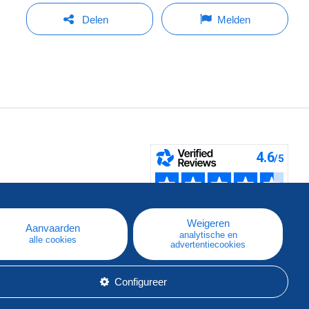
Delen
Melden
pe
e
Weigeren
Aanvaarden
analytische en
alle cookies
advertentiecookies
Configureer