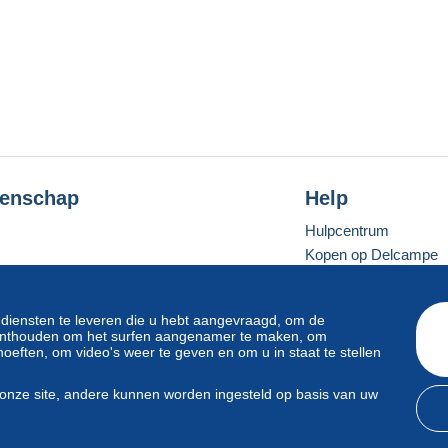
enschap
Help
Hulpcentrum
Kopen op Delcampe
Verkopen op Delcam
Een beveiligde websit
 diensten te leveren die u hebt aangevraagd, om de
e onthouden om het surfen aangenamer te maken, om
oeften, om video's weer te geven en om u in staat te stellen
Standaardmodus
onze site, andere kunnen worden ingesteld op basis van uw
svoorwaarden
en
privacy
.
Beheer van cookies