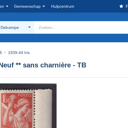
en
Gemeenschap
Hulpcentrum
F
 Delcampe
5
1939-44 Iris
Neuf ** sans charnière - TB