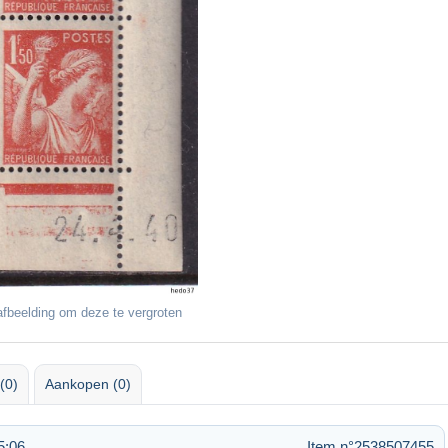
fbeelding om deze te vergroten
(0)
Aankopen (0)
5:06
Item n°2538507455