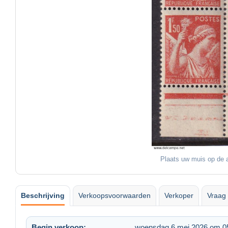
Plaats uw muis op de a
Beschrijving
Verkoopsvoorwaarden
Verkoper
Vraag 
Begin verkoop:
woensdag 6 mei 2026 om 0