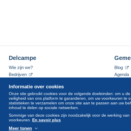
Delcampe
Geme
Wie zijn we?
Blog
Bedrijven
Agenda
De tarieven
Forum
Informatie over cookies
Neem contact met ons op
Video's
Onze site gebruikt cookies voor de volgende doeleinden: om u de
veiligheid van ons platform te garanderen, om uw voorkeuren t
statistieken te verzamelen om onze site aan te passen aan uw beh
inhoud te delen op sociale netwerken.
Nederlands
USD
America/Indiana/Vevay
Sommige van deze cookies zijn noodzakelijk voor de werking van 
voorkeuren.
En savoir plus
Meer tonen
© Delcampe International srl. Alle rechten voorbehouden.
Gebruik