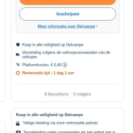
Inschrijven
Meer informatie over Delcampe
Koop in alle
veiligheid
op Delcampe
Verzending volgens de
verkoopvoorwaarden van de
verkoper
.
Platformkosten:
€ 0,40
Resterende tijd :
1 dag 1 uur
8 bezoekers
0 volgers
Koop in alle veiligheid op Delcampe
Veilige betaling via onze vertrouwde partner.
Terugbetaling onder voorwaarden als het artikel niet is