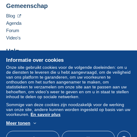
Hervé Dousteyssier
wordt door de verkoper terugbetaald aan de koper.
Gemeenschap
13 rue Richelieu
Een onbetaalde aankoop kan gevolgen hebben
37000
TOURS
voor de rekening van de koper.
Blog
Frankrijk
Agenda
Als de verkoopvoorwaarden van de verkoper
clausules bevatten met betrekking tot de betaling,
Forum
Deze verkoper toevoegen aan mijn favorieten
moeten deze als nietig worden beschouwd. De
Video's
De verkoper contacteren
betalingsvoorwaarden van de website van
De items van deze verkoper verbergen
Delcampe, zoals gedefinieerd in de
Help
gebruiksvoorwaarden
, zijn de enige die van
Informatie over cookies
Hulpcentrum
toepassing zijn.
Onze site gebruikt cookies voor de volgende doeleinden: om u
Kopen op Delcampe
Aankopen moeten worden betaald binnen
14
de diensten te leveren die u hebt aangevraagd, om de veiligheid
Verkopen op Delcampe
van ons platform te garanderen, om uw voorkeuren te
dagen
na ontvangst van de eindafrekening van de
onthouden om het surfen aangenamer te maken, om
Een beveiligde website
verkoper.
statistieken te verzamelen om onze site aan te passen aan uw
behoeften, om video's weer te geven en om u in staat te stellen
Garantie:
inhoud te delen op sociale netwerken.
Herroepingsrecht
|
Retourkosten ten laste van de
Sommige van deze cookies zijn noodzakelijk voor de werking
koper.
van onze site, andere kunnen worden ingesteld op basis van uw
Om de termijnen voor terugzending en
voorkeuren.
En savoir plus
terugbetaling van het item te weten,
raadpleegt u
Meer tonen
het Delcampe-charter
.
Nederlands
USD
Standaardmodus
Ame