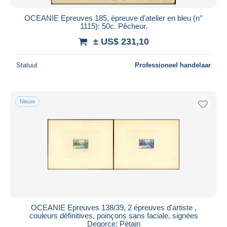
OCEANIE Epreuves 185, épreuve d'atelier en bleu (n°
1115): 50c. Pêcheur.
± US$ 231,10
Statuut
Professioneel handelaar
Nieuw
OCEANIE Epreuves 138/39, 2 épreuves d'artiste ,
couleurs définitives, poinçons sans faciale, signées
Degorce: Pétain