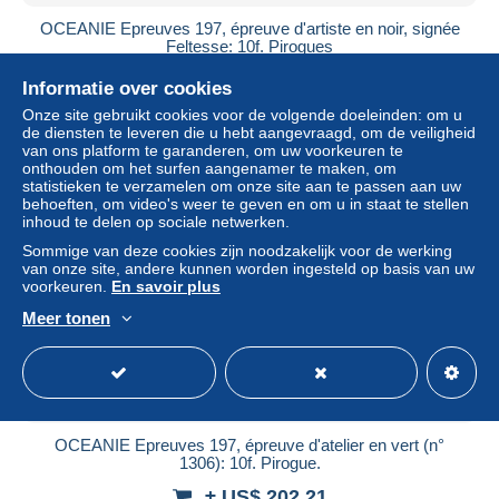
OCEANIE Epreuves 197, épreuve d'artiste en noir, signée
Feltesse: 10f. Pirogues
± US$ 202,21
Informatie over cookies
Onze site gebruikt cookies voor de volgende doeleinden: om u
Statuut
Professioneel handelaar
de diensten te leveren die u hebt aangevraagd, om de veiligheid
van ons platform te garanderen, om uw voorkeuren te
onthouden om het surfen aangenamer te maken, om
statistieken te verzamelen om onze site aan te passen aan uw
behoeften, om video's weer te geven en om u in staat te stellen
Nieuw
inhoud te delen op sociale netwerken.
Sommige van deze cookies zijn noodzakelijk voor de werking
van onze site, andere kunnen worden ingesteld op basis van uw
voorkeuren.
En savoir plus
Meer tonen
OCEANIE Epreuves 197, épreuve d'atelier en vert (n°
1306): 10f. Pirogue.
± US$ 202,21