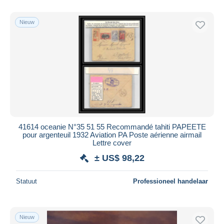
Alleen met korting
Gratis levering
Nieuw
Betaalmiddelen
PayPal
Bankoverschrijving
Visa
Mastercard
Bancontact
iDeal
41614 oceanie N°35 51 55 Recommandé tahiti PAPEETE
pour argenteuil 1932 Aviation PA Poste aérienne airmail
Maestro
Lettre cover
Alles deselecteren
± US$ 98,22
Woonplaats van de verkoper
Statuut
Professioneel handelaar
Wereldwijd
Nieuw