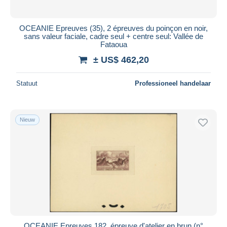
OCEANIE Epreuves (35), 2 épreuves du poinçon en noir,
sans valeur faciale, cadre seul + centre seul: Vallée de
Fataoua
± US$ 462,20
Statuut
Professioneel handelaar
Nieuw
OCEANIE Epreuves 182, épreuve d'atelier en brun (n°