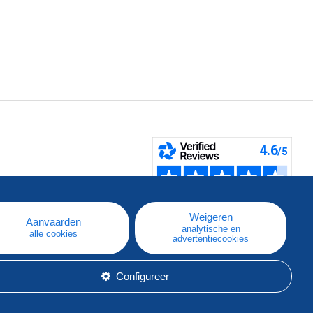
pe
e
Weigeren
Aanvaarden
analytische en
alle cookies
advertentiecookies
Configureer