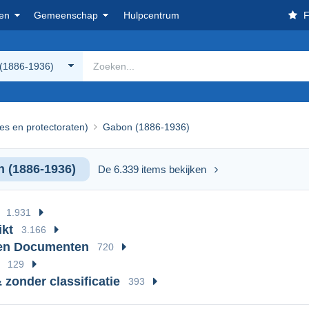
en
Gemeenschap
Hulpcentrum
F
(1886-1936)
ies en protectoraten)
Gabon (1886-1936)
 (1886-1936)
De 6.339 items bekijken
1.931
kt
3.166
 en Documenten
720
129
 zonder classificatie
393