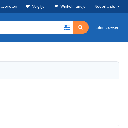
avorieten
Volglijst
Winkelmandje
Nederlands
Slim zoeken