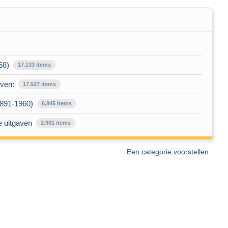
58)
17.133 items
aven:
17.527 items
1891-1960)
6.845 items
e uitgaven
2.901 items
Een categorie voorstellen