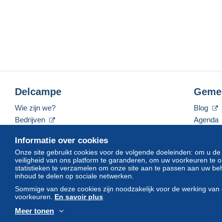
Delcampe
Geme
Wie zijn we?
Blog
Bedrijven
Agenda
De tarieven
Forum
Informatie over cookies
Neem contact met ons op
Video's
Onze site gebruikt cookies voor de volgende doeleinden: om u de
veiligheid van ons platform te garanderen, om uw voorkeuren t
statistieken te verzamelen om onze site aan te passen aan uw beh
inhoud te delen op sociale netwerken.
Nederlands
USD
America/Indiana/Vevay
Sommige van deze cookies zijn noodzakelijk voor de werking van 
voorkeuren.
En savoir plus
Meer tonen
© Delcampe International srl. Alle rechten voorbehouden.
Gebruik