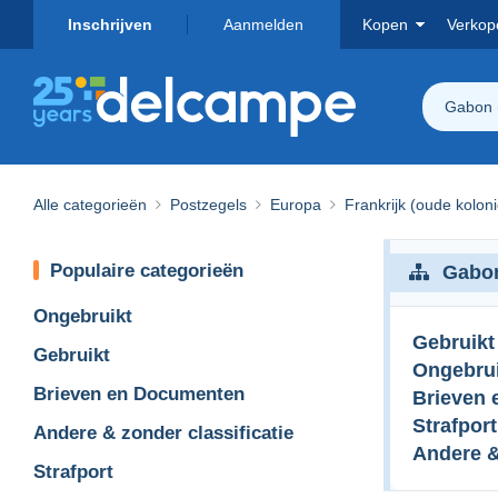
Inschrijven
Aanmelden
Kopen
Verkop
Gabon 
Alle categorieën
Postzegels
Europa
Frankrijk (oude kolon
Populaire categorieën
Gabon
Ongebruikt
Gebruikt
Gebruikt
Ongebrui
Brieven en Documenten
Brieven
Strafport
Andere & zonder classificatie
Andere &
Strafport