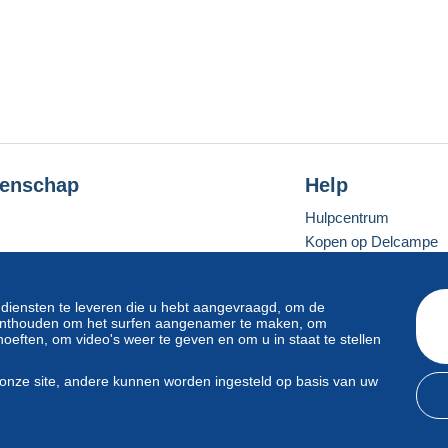
enschap
Help
Hulpcentrum
Kopen op Delcampe
Verkopen op Delcam
Een beveiligde websit
 diensten te leveren die u hebt aangevraagd, om de
e onthouden om het surfen aangenamer te maken, om
oeften, om video's weer te geven en om u in staat te stellen
Standaardmodus
onze site, andere kunnen worden ingesteld op basis van uw
svoorwaarden
en
privacy
.
Beheer van cookies